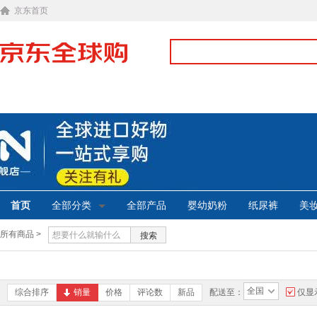
京东首页
首页
全部分类
全部产品
婴幼奶粉
纸尿裤
美
所有商品 >
搜索
全国
综合排序
销量
价格
评论数
新品
配送至：
仅显