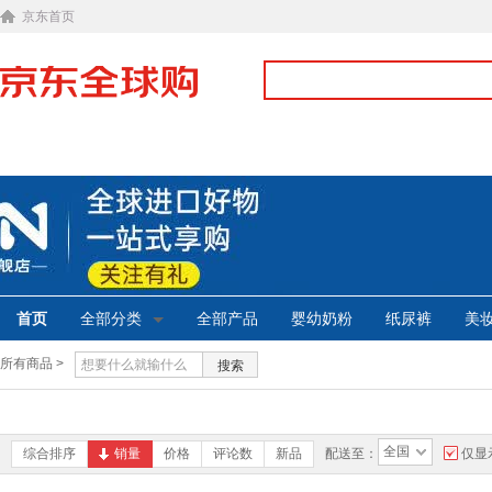
京东首页
首页
全部分类
全部产品
婴幼奶粉
纸尿裤
美
所有商品 >
搜索
全国
综合排序
销量
价格
评论数
新品
配送至：
仅显