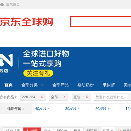
京东首页
首页
全部分类
全部产品
婴幼奶粉
纸尿裤
美
所有商品 >
228-264
X
全部
X
瓶装
X
适用年龄：
40岁以上
30岁以上
20岁以上
1
全国