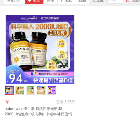
综合排序
销量
价格
评论数
新品
配送至：
仅显
￥
已有
人评价
naturewise维生素d3活性阳光瓶d3
2000IU维他命d成人孕妇中老年补钙促钙
吸收 【2瓶划算直降62】2000IU 90粒*2瓶