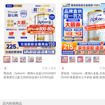
￥
￥
已有
人评价
已
爱他美（Aptamil）澳洲白金版12DHA段叶
爱他美（Aptamil）澳洲白金版 含
黄素婴幼儿配方奶粉铂金装0-6月900g新
DHA叶黄素婴幼儿牛奶粉 眼脑 新
西兰 1段 900g 1罐 【效期27年11月/福利
进口 1段 900g 1罐 【咨询领大额
群更优惠】
享好礼】
店内热销商品