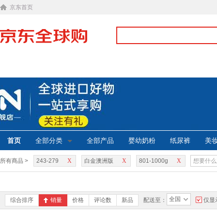
京东首页
首页
全部分类
全部产品
婴幼奶粉
纸尿裤
美
所有商品 >
243-279
X
白金澳洲版
X
801-1000g
X
全国
综合排序
销量
价格
评论数
新品
配送至：
仅显