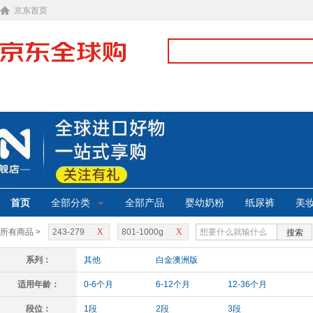
京东首页
首页
全部分类
全部产品
婴幼奶粉
纸尿裤
美
所有商品 >
243-279
X
801-1000g
X
搜索
系列：
其他
白金澳洲版
适用年龄：
0-6个月
6-12个月
12-36个月
段位：
1段
2段
3段