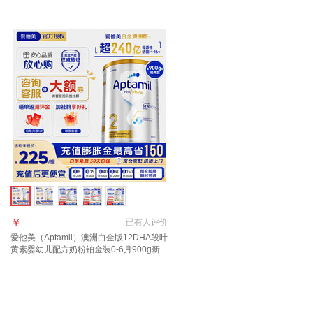
胀金+咨询大额券】3段2罐
口 3段1罐【27年6月到期】
￥
已有
人评价
爱他美（Aptamil）澳洲白金版12DHA段叶
黄素婴幼儿配方奶粉铂金装0-6月900g新
西兰 2段 900g 1罐 【效期27年12月/福利
群更优惠】