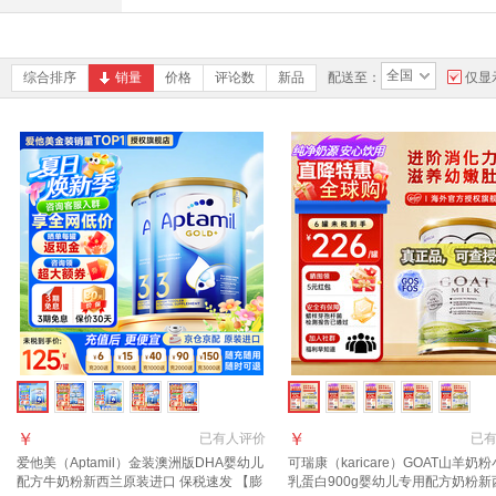
全国
综合排序
销量
价格
评论数
新品
配送至：
仅显
￥
￥
已有
人评价
已
爱他美（Aptamil）金装澳洲版DHA婴幼儿
可瑞康（karicare）GOAT山羊奶
配方牛奶粉新西兰原装进口 保税速发 【膨
乳蛋白900g婴幼儿专用配方奶粉新