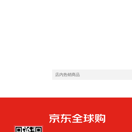
店内热销商品