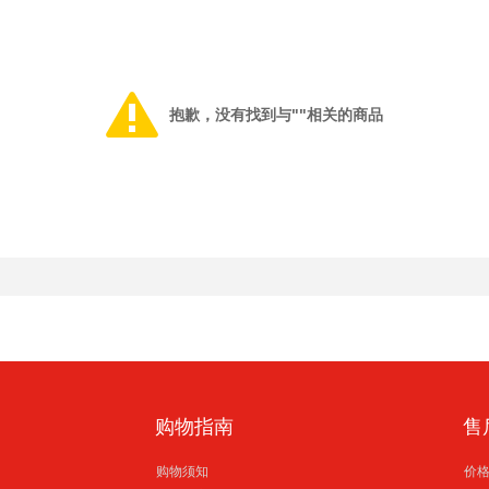
抱歉，没有找到与"
"相关的商品
购物指南
售
购物须知
价