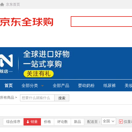
京东首页
首页
全部分类
全部产品
婴幼奶粉
纸尿裤
美
所有商品 >
搜索
全国
综合排序
销量
价格
评论数
新品
配送至：
仅显