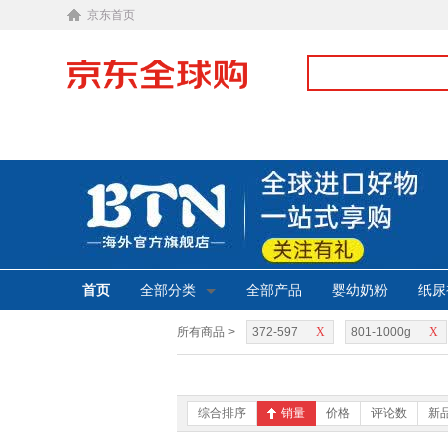
京东首页
首页
全部分类
全部产品
婴幼奶粉
纸尿
所有商品 >
372-597
X
801-1000g
X
综合排序
销量
价格
评论数
新