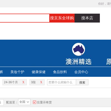
你好，请
搜京东全球购
搜本店
裤
美妆个护
健康保健
食品饮料
会员中心
24-36个月
X
3段
X
搜索
全国
品
配送至：
仅显示有货