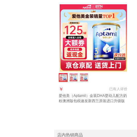
￥
已有
人评价
爱他美（Aptamil）金装DHA婴幼儿配方奶
粉澳洲版包税速发新西兰原装进口升级版
3段 (1岁以上)咨询领大额券 3罐
店内热销商品