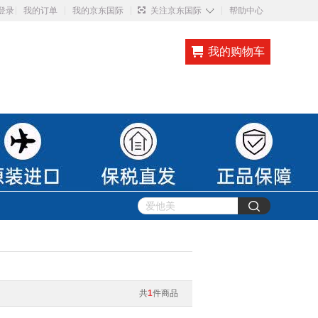
◇
登录
我的订单
我的京东国际
关注京东国际
帮助中心
我的购物车
共
1
件商品