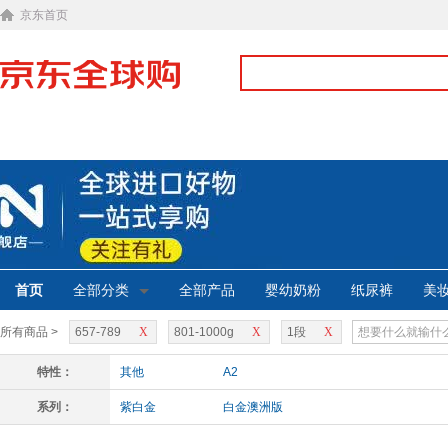
京东首页
首页
全部分类
全部产品
婴幼奶粉
纸尿裤
美
所有商品 >
657-789
X
801-1000g
X
1段
X
特性：
其他
A2
系列：
紫白金
白金澳洲版