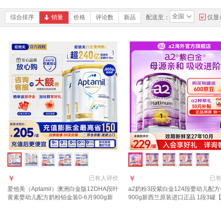
全国
综合排序
销量
价格
评论数
新品
配送至：
仅显
￥
￥
已有
人评价
已
爱他美（Aptamil）澳洲白金版12DHA段叶
a2奶粉3段紫白金124段婴幼儿配
黄素婴幼儿配方奶粉铂金装0-6月900g新
900g新西兰原装进口正品 1段3罐
西兰 1段 800g 3罐 【返现金叠享大额券】
服入社群享受福利+18元京豆】