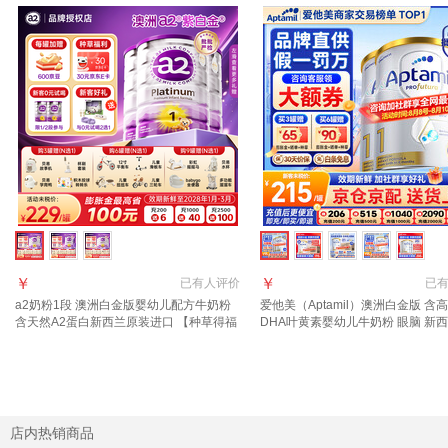
￥
￥
已有
人评价
已
a2奶粉1段 澳洲白金版婴幼儿配方牛奶粉
爱他美（Aptamil）澳洲白金版 含
含天然A2蛋白新西兰原装进口 【种草得福
DHA叶黄素婴幼儿牛奶粉 眼脑 新
利 2选1】1段3罐
进口 1段 900g 3罐 【咨询领大额
特价】
店内热销商品