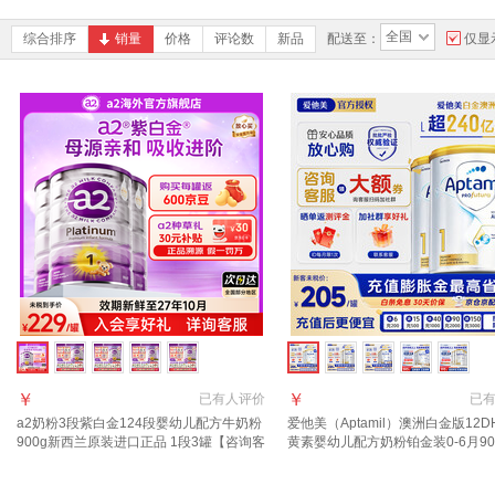
全国
综合排序
销量
价格
评论数
新品
配送至：
仅显
￥
￥
已有
人评价
已
a2奶粉3段紫白金124段婴幼儿配方牛奶粉
爱他美（Aptamil）澳洲白金版12D
900g新西兰原装进口正品 1段3罐【咨询客
黄素婴幼儿配方奶粉铂金装0-6月90
服入社群享受福利+18元京豆】
西兰 1段 800g 3罐 【返现金叠享