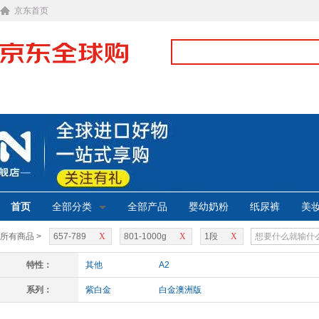
京东首页
首页
全部分类
全部产品
婴幼奶粉
纸尿裤
美
所有商品 >
657-789
X
801-1000g
X
1段
X
特性：
其他
A2
系列：
紫白金
白金澳洲版