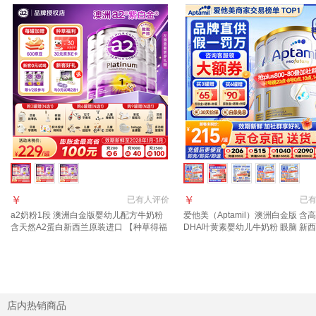
￥
￥
已有
人评价
已
a2奶粉1段 澳洲白金版婴幼儿配方牛奶粉
爱他美（Aptamil）澳洲白金版 含
含天然A2蛋白新西兰原装进口 【种草得福
DHA叶黄素婴幼儿牛奶粉 眼脑 新
利 2选1】1段3罐
进口 1段 900g 3罐 【咨询领大额
特价】
店内热销商品