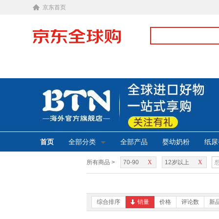
京东首页
首页
全部分类
全部产品
婴幼奶粉
纸尿
所有商品 >
70-90
X
12岁以上
X
综合排序
销量
价格
评论数
新