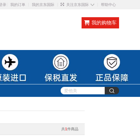
◇
登录
我的订单
我的京东国际
关注京东国际
帮助中心
我的购物车
共
1
件商品