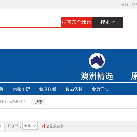
你好，请
搜京东全球购
搜本店
裤
美妆个护
健康保健
食品饮料
会员中心
搜索
全国
品
配送至：
仅显示有货