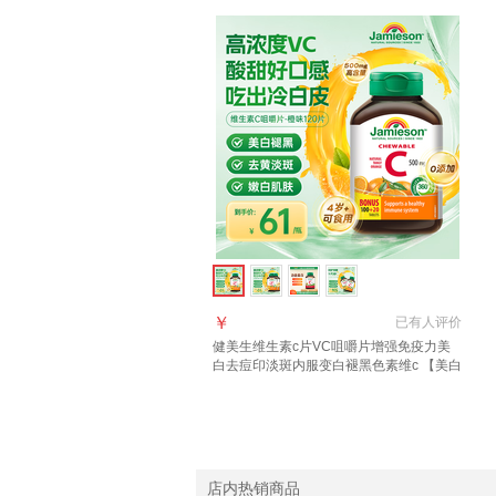
￥
已有
人评价
健美生维生素c片VC咀嚼片增强免疫力美
白去痘印淡斑内服变白褪黑色素维c 【美白
去黄淡斑】橙味VC片 120片*1瓶
店内热销商品