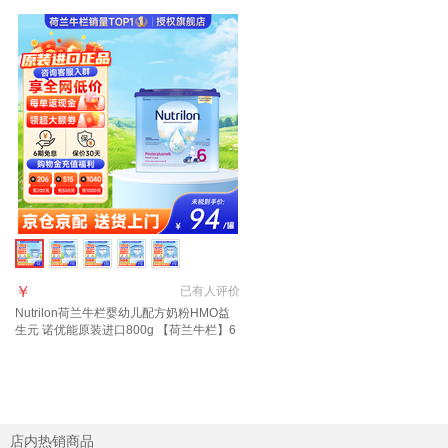
￥
已有
人评价
Nutrilon荷兰牛栏婴幼儿配方奶粉HMO益
生元 诺优能原装进口800g 【荷兰牛栏】6
段(3岁以上) 400g 1罐 27年3月-7月
店内热销商品