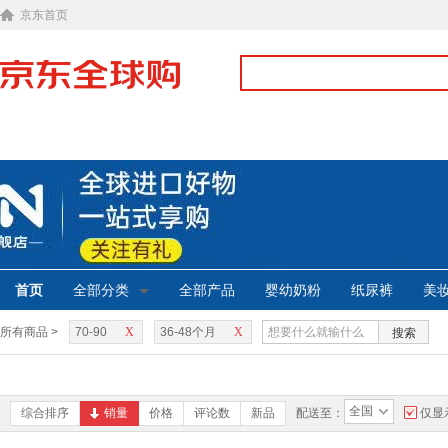
京东首页
首页
全部分类
全部产品
婴幼奶粉
纸尿裤
美
所有商品 >
70-90
X
36-48个月
X
搜索
全国
综合排序
销量
价格
评论数
新品
配送至：
仅显