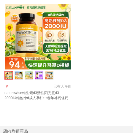
￥
已有
人评价
naturewise维生素d3活性阳光瓶d3
2000IU维他命d成人孕妇中老年补钙促钙
吸收 【2000IU】大众摄入量 日常补充 90
粒*1瓶
店内热销商品