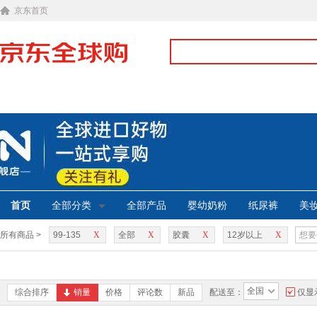
京东首页
首页
全部分类
全部产品
婴幼奶粉
纸尿裤
美
所有商品 >
99-135
X
全部
X
胶囊
X
12岁以上
X
全国
综合排序
销量
价格
评论数
新品
配送至：
仅显