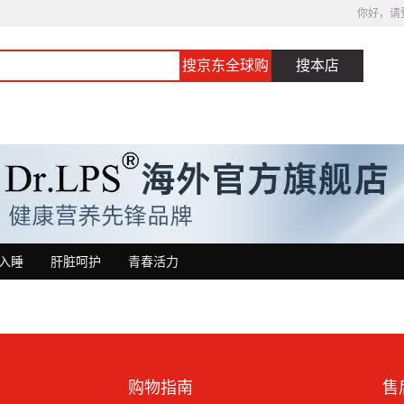
你好，请
搜京东全球购
搜本店
入睡
肝脏呵护
青春活力
购物指南
售