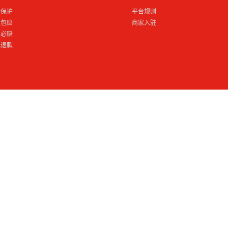
格保护
平台规则
损包赔
商家入驻
到必赔
电退款