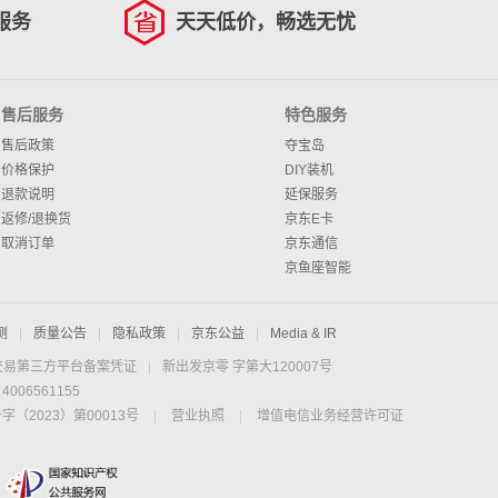
服务
天天低价，畅选无忧
售后服务
特色服务
售后政策
夺宝岛
价格保护
DIY装机
退款说明
延保服务
返修/退换货
京东E卡
取消订单
京东通信
京鱼座智能
测
|
质量公告
|
隐私政策
|
京东公益
|
Media & IR
交易第三方平台备案凭证
|
新出发京零 字第大120007号
06561155
2023）第00013号
|
营业执照
|
增值电信业务经营许可证