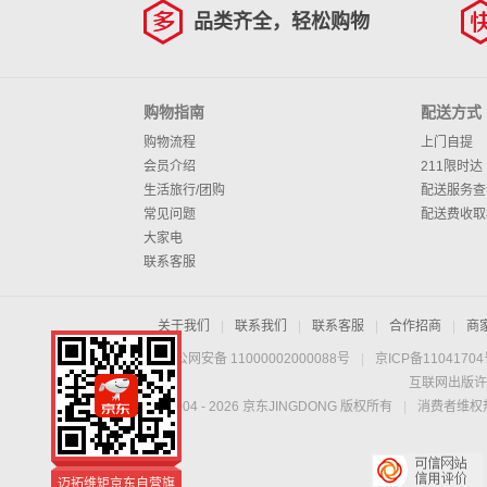
品类齐全，轻松购物
购物指南
配送方式
购物流程
上门自提
会员介绍
211限时达
生活旅行/团购
配送服务查
常见问题
配送费收取
大家电
联系客服
关于我们
|
联系我们
|
联系客服
|
合作招商
|
商
京公网安备 11000002000088号
|
京ICP备1104170
互联网出版许
Copyright © 2004 -
2026
京东JINGDONG 版权所有
|
消费者维权热
迈拓维矩京东自营旗
舰店
迈拓维矩京东自营旗