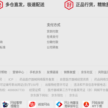
多仓直发，极速配送
正品行货，精致
支付方式
货到付款
在线支付
询
分期付款
标准
公司转账
家帮助
|
营销中心
|
手机京东
|
友情链接
|
销售联盟
|
京东社区
|
风险监
4号
|
ICP
|
药品医疗器械网络服务备案
|
自营医疗器械经营资质
|
药品网络
可证编号新出网证(京)字150号
|
出版物经营许可证
|
违法和不良信息举报电话：40
线：4006067733
经营证照
|
医疗器械第三方平台备案凭证（京）网械平台备字（
京东旗下网站：
京东钱包
|
京东云