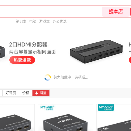
笔记本
电脑
游戏本
办公优选
努力加载中，请稍后...
好评度
价格
销量