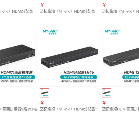
￥
￥
viki）HDMI分配器 一分十六 1进16出 高清分屏器 一进十六出 MT-SP1016
迈拓维矩（MT-viki）HDMI分配器一分二高清4K 60Hz分屏
迈拓维矩（MT-viki
￥
￥
I画面拼接器9路3x3电视拼接屏多屏宝控制盒液晶屏融合处理器 MT-HD0109
迈拓维矩（MT-viki）HDMI分配器一分十六高清4K 60Hz分
迈拓维矩HDMI画面拼