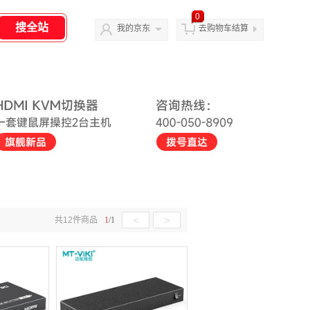
0
我的京东
去购物车结算
<
>
共
12
件商品
1
/
1