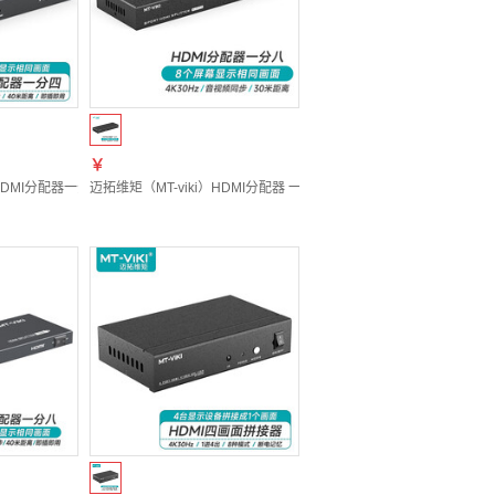
￥
M
高清视频屏幕共享器 1进2出 一进二出 MT-SP102M
）HDMI分配器一分四高清4K 60Hz分屏器一进四出 电脑连接投影仪电视机 MT-SP144
迈拓维矩（MT-viki）HDMI分配器 一分八 1进8出 高清分屏器 一进八出 M