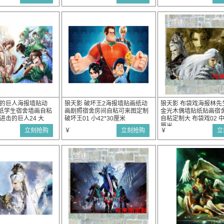
击的巨人海报墙贴动
狼天影 破坏王2海报墙贴画纸动
狼天影 布袋戏海报林先
纸学生宿舍墙画自粘
画剧照宿舍房间自粘可来图定制
金光木偶墙贴纸贴画宿
进击的巨人24 大
破坏王01 小42*30厘米
自粘定制大 布袋戏02 中
厘米
立刻抢购
￥
立刻抢购
￥
立