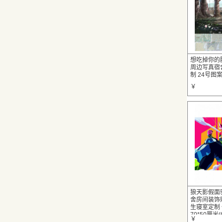
想吃掉你的
周边写真宿
制 24号图案 
￥
狼天影假面
舍房间装饰
生寝室定制 
70*50厘米
￥