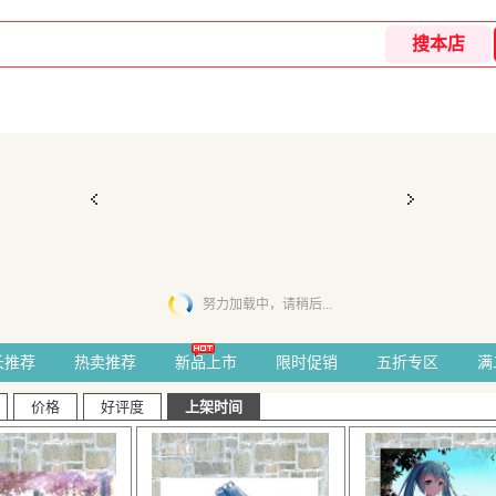
努力加载中，请稍后...
长推荐
热卖推荐
新品上市
限时促销
五折专区
满
价格
好评度
上架时间