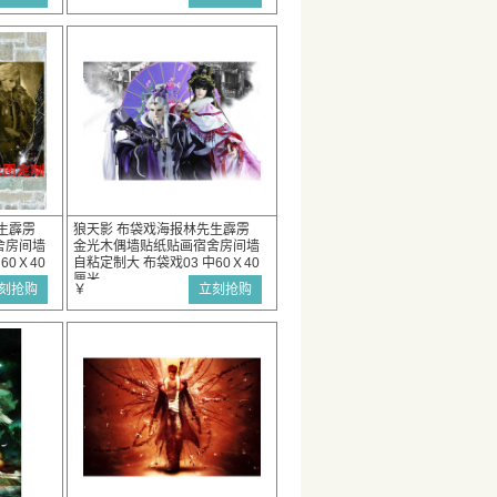
生霹雳
狼天影 布袋戏海报林先生霹雳
舍房间墙
金光木偶墙贴纸贴画宿舍房间墙
60Ｘ40
自粘定制大 布袋戏03 中60Ｘ40
厘米
刻抢购
￥
立刻抢购