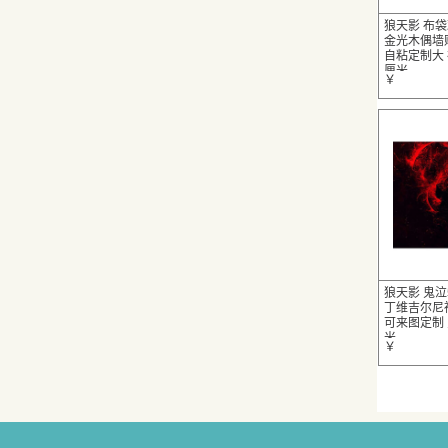
狼天影 布
金光木偶墙
自粘定制大 
厘米
￥
狼天影 鬼
丁维吉尔尼
可来图定制 鬼
米
￥