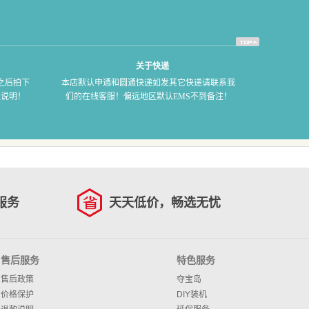
关于快递
之后拍下
本店默认申通和圆通快递如发其它快递请联系我
服说明！
们的在线客服！偏远地区默认EMS不到备注！
服务
天天低价，畅选无忧
售后服务
特色服务
售后政策
夺宝岛
价格保护
DIY装机