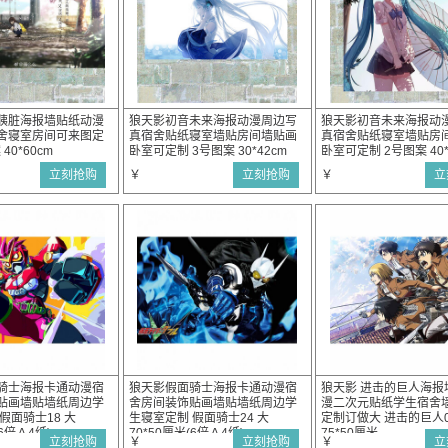
胰脏海报墙贴纸动漫
狼天影初音未来海报动漫周边写
狼天影初音未来海报动
舍寝室房间可来图定
真宿舍贴纸寝室墙贴房间墙贴画
真宿舍贴纸寝室墙贴房
40*60cm
卧室可定制 3号图案 30*42cm
卧室可定制 2号图案 40*
立刻抢购
￥
立刻抢购
￥
立
骑士海报卡通动漫宿
狼天影假面骑士海报卡通动漫宿
狼天影 进击的巨人海报
贴画墙贴墙纸周边学
舍房间装饰贴画墙贴墙纸周边学
漫二次元贴纸学生宿舍
假面骑士18 大
生寝室定制 假面骑士24 大
定制订做大 进击的巨人0
(6倍Ａ4纸)
70*50厘米(6倍Ａ4纸)
75*50厘米
立刻抢购
￥
立刻抢购
￥
立