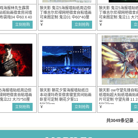
袋戏海报林先生霹雳
狼天影 鬼泣5海报墙贴纸周边但
狼天影 鬼泣5海报墙贴
贴纸贴画宿舍房间墙
丁维吉尔尼禄网吧宿舍自粘墙画
丁维吉尔尼禄网吧宿舍
布袋戏04 中60Ｘ40
可来图定制 鬼泣01 中60*40厘
可来图定制 鬼泣11 大75
米
米
立刻抢购
￥
立刻抢购
￥
立
泣5海报墙贴纸周边但
狼天影 朝花夕誓海报墙贴纸日
狼天影 ow守望先锋自
禄网吧宿舍自粘墙画
本动漫玛奇亚宿舍寝室房间贴画
纸墙贴超大贴纸墙画贴
泣22 大75*50厘
卧室可定制 朝花夕誓11
片可定制 守望先锋 11 
50*70cm
50*70cm
立刻抢购
￥
立刻抢购
￥
立
共3049条记录