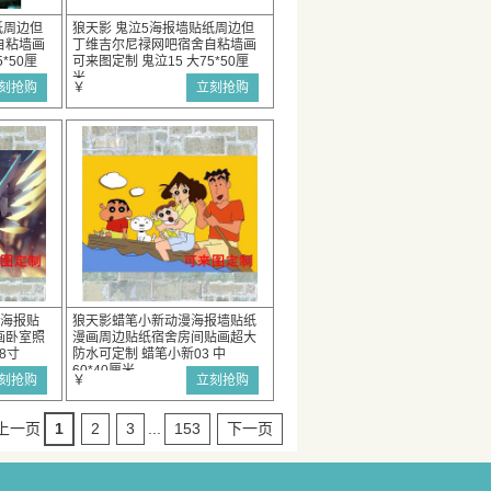
纸周边但
狼天影 鬼泣5海报墙贴纸周边但
自粘墙画
丁维吉尔尼禄网吧宿舍自粘墙画
*50厘
可来图定制 鬼泣15 大75*50厘
米
刻抢购
￥
立刻抢购
粘海报贴
狼天影蜡笔小新动漫海报墙贴纸
画卧室照
漫画周边贴纸宿舍房间贴画超大
28寸
防水可定制 蜡笔小新03 中
60*40厘米
刻抢购
￥
立刻抢购
上一页
1
2
3
...
153
下一页