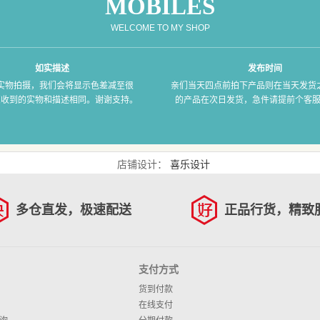
MOBILES
WELCOME TO MY SHOP
如实描述
发布时间
实物拍摄，我们会将显示色差减至很
亲们当天四点前拍下产品则在当天发货
您收到的实物和描述相同。谢谢支持。
的产品在次日发货，急件请提前个客
店铺设计：
喜乐设计
多仓直发，极速配送
正品行货，精致
支付方式
货到付款
在线支付