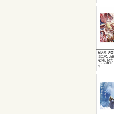
狼天影 进
漫二次元贴
定制订做大 
75*50厘米
￥