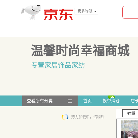
更多导航
服装城
食品
金融
温馨时尚幸福商城
专营家居饰品家纺
查看所有分类
首页
换季清仓
店
销量
努力加载中，请稍后...