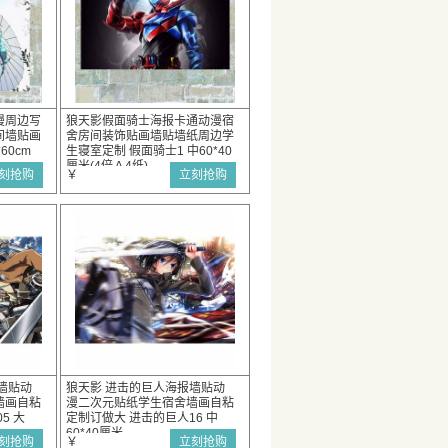
漫周边写
狼天影假面骑士海报卡通动漫宿
间墙贴画
舍房间装饰贴画墙贴墙纸周边学
60cm
生寝室定制 假面骑士1 中60*40
厘米(4倍Ａ4纸)
刻抢购
￥
立刻抢购
墙贴动
狼天影 进击的巨人海报墙贴动
墙画自粘
漫二次元贴纸学生宿舍墙画自粘
5 大
定制订做大 进击的巨人16 中
60*40厘米
刻抢购
￥
立刻抢购