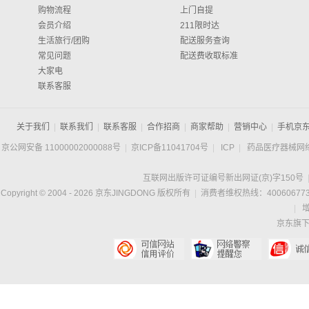
购物流程
上门自提
会员介绍
211限时达
生活旅行/团购
配送服务查询
常见问题
配送费收取标准
大家电
联系客服
关于我们
|
联系我们
|
联系客服
|
合作招商
|
商家帮助
|
营销中心
|
手机京
京公网安备 11000002000088号
|
京ICP备11041704号
|
ICP
|
药品医疗器械网
互联网出版许可证编号新出网证(京)字150号
Copyright © 2004 -
2026
京东JINGDONG 版权所有
|
消费者维权热线：400606773
|
京东旗