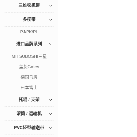
三维农机带
多楔带
PJ/PK/PL
进口品牌系列
MITSUBOSHI三星
盖茨Gates
德国马牌
曰本富士
托辊 / 支架
滚筒 / 运输机
PVC轻型输送带