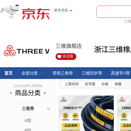
更多导航
服装城
口
食品
金融
三维旗舰店
关注我
首页
全部分类
常用三角带
三维同步带
高速窄V带
上架时间
好评度
价格
销量
CLASSIFICATION
商品分类
三角带
A型
B型