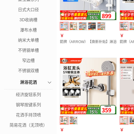
日式大口径
3D收纳槽
瀑布水槽
￥
￥
纳米大单槽
箭牌（ARROW）【焕新补贴】淋浴花洒套装
箭牌（A
不锈钢单槽
窄边槽
不锈钢双槽
淋浴花洒
经济旋钮系列
钢琴按键系列
花洒手持顶喷
简易花洒（无顶喷）
￥
￥