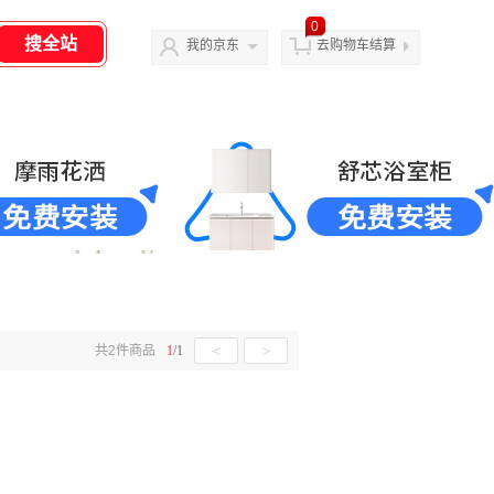
0
我的京东
去购物车结算
<
>
共
2
件商品
1
/
1