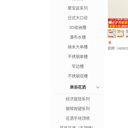
聚宝盆系列
日式大口径
3D收纳槽
瀑布水槽
￥
纳米大单槽
箭牌（ARR
不锈钢单槽
窄边槽
不锈钢双槽
淋浴花洒
经济旋钮系列
钢琴按键系列
花洒手持顶喷