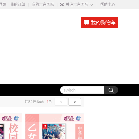
◇
登录
我的订单
我的京东国际
关注京东国际
帮助中心
我的购物车
<
>
共
84
件商品
1
/
5