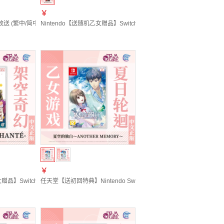
￥
O (繁中/简中/英/日/韩文版) - 亚洲版 卡带 普通版
声放送 (繁中/简中/英/日文版) -亚洲版 卡带 包邮 普通版
Nintendo【送随机乙女赠品】Switch BUSTAFELLOWS -【限定版
￥
亚洲版 卡带 普通版
行曲 (繁体中文版)-亚洲版 香港直邮 NS游戏 卡带 普通版+店特A款
赠品】Switch 幻奏咖啡厅-Enchante- (繁体中文版) - 亚洲版 乙女 游戏 卡带 普通版
任天堂【送初回特典】Nintendo Switch 夏空的独白～Another Me