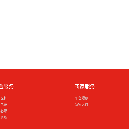
后服务
商家服务
格保护
平台规则
损包赔
商家入驻
到必赔
电退款