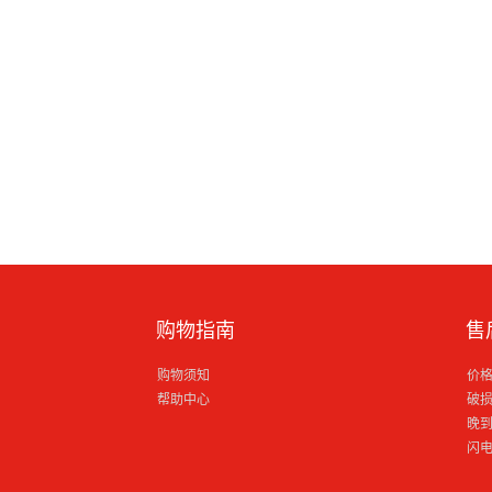
购物指南
售
购物须知
价
帮助中心
破
晚
闪