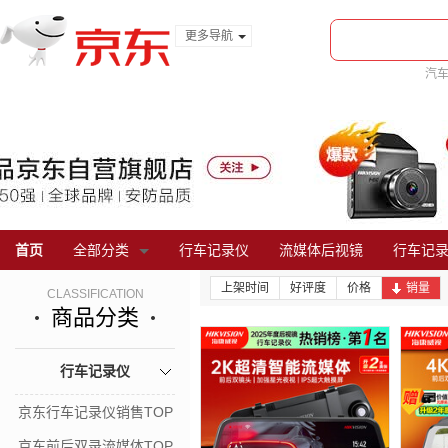
更多导航
服装城
汽
食品
车
金融
首页
全部分类
行车记录仪
流媒体后视镜
行车记
上架时间
好评度
价格
销量
CLASSIFICATION
商品分类
行车记录仪
京东行车记录仪销售TOP
京东前后双录流媒体TOP