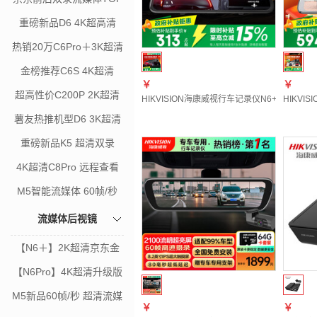
重磅新品D6 4K超高清
热销20万C6Pro＋3K超清
金榜推荐C6S 4K超清
￥
￥
超高性价C200P 2K超清
HIKVISION海康威视行车记录仪N6+2K 1
HIKV
薯友热推机型D6 3K超清
重磅新品K5 超清双录
4K超清C8Pro 远程查看
M5智能流媒体 60帧/秒
流媒体后视镜
【N6＋】2K超清京东金
榜
【N6Pro】4K超清升级版
M5新品60帧/秒 超清流媒
￥
￥
体