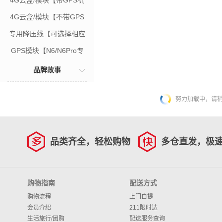
4G云盒/模块【带GPS机
型专用】
4G云盒/模块【不带GPS
机型专用】
专用降压线【可选择相应
套餐下单】
GPS模块【N6/N6Pro专
用】
品牌故事
努力加载中，请稍后
品类齐全，轻松购物
多仓直发，极
购物指南
配送方式
购物流程
上门自提
会员介绍
211限时达
生活旅行/团购
配送服务查询