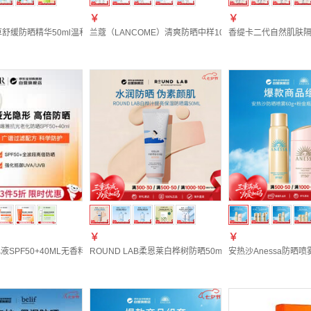
￥
￥
鱼腥草舒缓防晒精华50ml温和防护镇静肌肤七夕礼物
兰蔻（LANCOME）清爽防晒中样10ml *3 组套 生日礼物送
香缇卡二代自然肌肤隔离霜
￥
￥
液SPF50+40ML无香料敏感肌适用送女友售止
ROUND LAB柔恩莱白桦树防晒50ml SPF50+保湿提亮舒
安热沙Anessa防晒喷