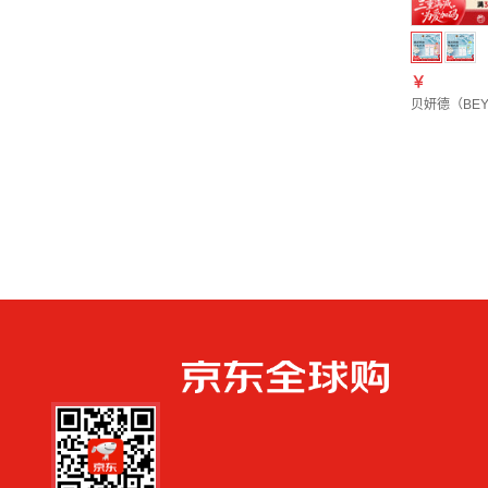
￥
贝妍德（BE