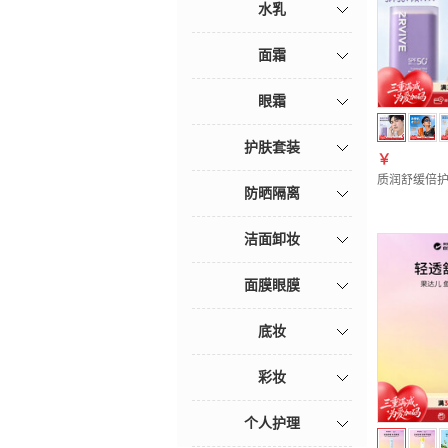
水乳
面霜
眼霜
护肤套装
￥
质润舒缓倍护
防晒隔离
洁面卸妆
面膜眼膜
底妆
彩妆
个人护理