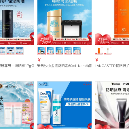
￥
￥
f/碧研菲男士防晒棒17g保湿防晒七夕礼物
安热沙小金瓶防晒霜60ml+Nars纳斯定妆大白饼粉饼10g套
LANCASTER悦阳倍