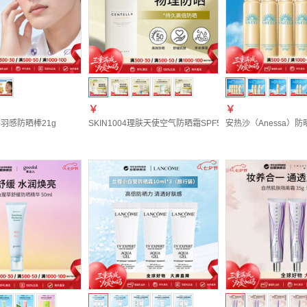
￥
￥
羽感防晒棒21g
SKIN1004理肤天使空气防晒霜SPF50+50ml七夕礼物
安热沙（Anessa）防