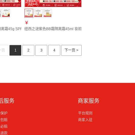
￥
生日礼物
离霜45g SPF50+/PA++++ 轻透持久保湿 生日礼物
纽西之谜紫色BB霜隔离霜45ml 妆前打底保湿修饰暗黄七夕礼物
一页
1
2
3
4
下一页 >
后服务
商家服务
格保护
平台规则
损包赔
商家入驻
到必赔
电退款