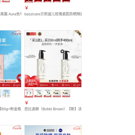
￥
女友
 Aura色号35g*2件 SPF15遮瑕防晒
baszicare贝熙迦儿玫瑰瓷肌防晒隔离霜30ml肤色不脱妆
￥
缓七夕礼物
雾60g+粉金瓶防晒霜60ml女生生日礼物
芭比波朗（Bobbi Brown）【新】洁肤油200ml*2 二代卸妆油