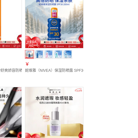
￥
装
护舒爽娇容防晒乳液50ml 临期 效期26年11月
妮维雅（NIVEA）保湿防晒露 SPF30 200ml 清透防晒