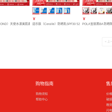
￥
￥
YOND）天使水漾美肌素颜霜50ml*2七夕礼物
适乐肤（CeraVe）防晒乳SPF30 52ml+A醇精华30ml女生
POLA宝丽黑BA 防晒隔
< 上
购物指南
售
购物须知
价
帮助中心
破
晚
闪