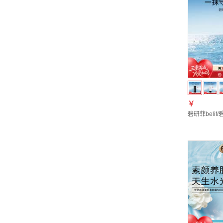
￥
碧研菲beli