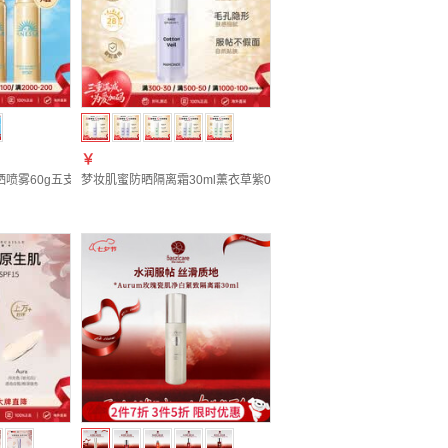
￥
晒喷雾60g五支装买4赠1
梦妆肌蜜防晒隔离霜30ml薰衣草紫01号祛黄提亮七夕礼物