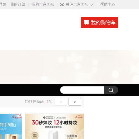
◇
登录
我的订单
我的京东国际
关注京东国际
帮助中心
我的购物车
<
>
共
67
件商品
1
/
4