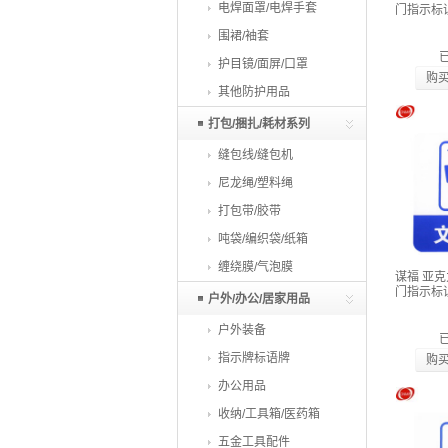
电焊面罩/电焊手套
门指示标
围裙/袖套
护目镜/面屏/口罩
购
其他防护用品
打包/捆扎/耗材系列
缝包线/缝包机
尼龙绳/塑料绳
打包带/胶带
吨袋/编织袋/纸箱
缠绕膜/气泡膜
谋福 亚
门指示标
户外/办公/居家用品
户外装备
指示牌标语牌
购
办公用品
收纳/工具箱/医药箱
五金工具配件