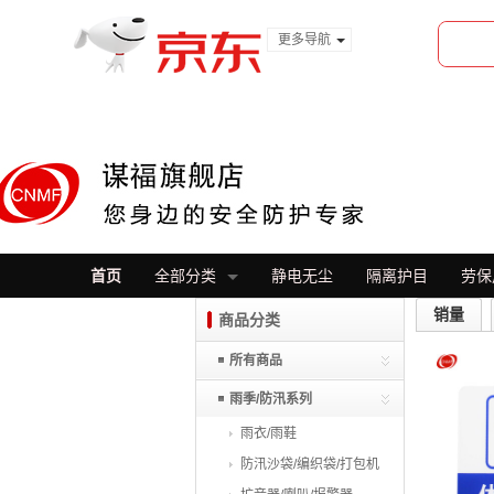
更多导航
服装城
食品
金融
首页
全部分类
静电无尘
隔离护目
劳保
销量
商品分类
所有商品
雨季/防汛系列
雨衣/雨鞋
防汛沙袋/编织袋/打包机