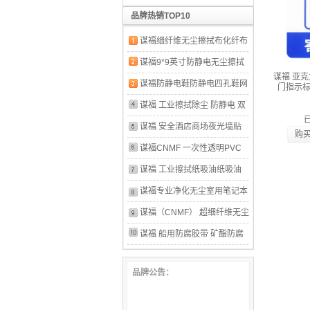
品牌热销TOP10
谋福细纤维无尘擦拭布化纤布
无尘布洁净布擦拭布 150张/
谋福9*9英寸防静电无尘擦拭
谋福 亚
袋 WIP-1009D 9*9英寸
布化纤布无尘布实验室镜头洁
谋福防静电鞋防静电四孔鞋网
门指示标
净布 9*9英寸150片(普通吸水
鞋防静电鞋无尘车间鞋工作鞋
谋福 工业擦拭除尘 防静电 双
性能)WIP-1009
男鞋女鞋 白色PU软底帆布四
层包装 300张/包 9*9英寸
谋福 安全酒店商场夜光墙贴
购
孔鞋 36
疏散标识 告示方向指示牌
谋福CNMF 一次性透明PVC
PVC 背面带胶 常闭式防火门
手套 检查手套 餐饮美容手套
谋福 工业擦拭纸吸油纸吸油
请保持关闭 12寸 30cm
100只/盒 一次性PVC手套 中
加厚单层 除尘纸大卷式 蓝色
谋福专业净化无尘室用笔记本
号
商务风 A4/A5/A6款 洁净室实
谋福（CNMF） 超细纤维无尘
验净化记事本 A5 50页 螺旋
布清洁布多功能擦拭布除尘清
谋福 船用防腐胶带 矿酯防腐
洁电子精密仪器100张/袋 JD-
胶带 管道防腐油带 柔韧可塑
品牌公告：
501 9*9英寸
性好10米长 5cm*10m 1个