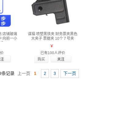
贴 店铺玻璃
谋福 喷塑黑铁夹 财务票夹黑色
中 向前一小
大夹子 票据夹 10个７号夹
大步
￥
评价
已有100人评价
购买
9条记录
上一页
1
2
3
下一页