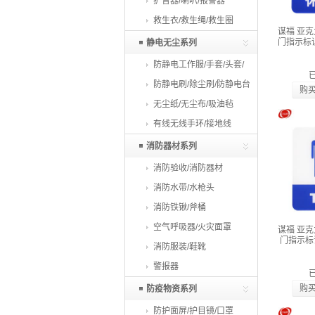
扩音器/喇叭/报警器
救生衣/救生绳/救生圈
谋福 亚
门指示标
静电无尘系列
防静电工作服/手套/头套/
鞋
防静电刷/除尘刷/防静电台
购
垫
无尘纸/无尘布/吸油毡
有线无线手环/接地线
消防器材系列
消防验收/消防器材
消防水带/水枪头
消防铁锹/斧桶
空气呼吸器/火灾面罩
谋福 亚
门指示标识
消防服装/鞋靴
警报器
购
防疫物资系列
防护面屏/护目镜/口罩