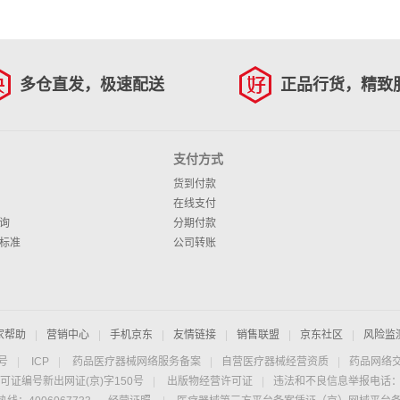
多仓直发，极速配送
正品行货，精致
支付方式
货到付款
在线支付
询
分期付款
标准
公司转账
家帮助
|
营销中心
|
手机京东
|
友情链接
|
销售联盟
|
京东社区
|
风险监
4号
|
ICP
|
药品医疗器械网络服务备案
|
自营医疗器械经营资质
|
药品网络
可证编号新出网证(京)字150号
|
出版物经营许可证
|
违法和不良信息举报电话：40