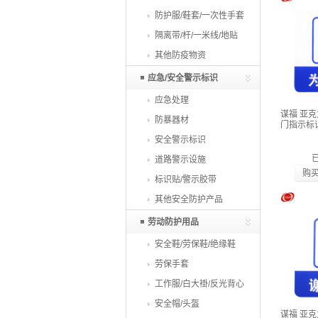
防护服/鞋套/一次性手套
隔离带/杆/一米线/地贴
其他防疫物资
应急/安全警示标识
应急处理
谋福 亚
防暴器材
门指示标
安全警示标识
道路警示设施
购
标识贴/警示胶带
其他安全防护产品
劳动防护用品
安全鞋/劳保鞋/绝缘鞋
劳保手套
工作服/白大褂/反光背心
安全帽/头盔
谋福 亚