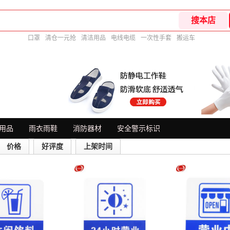
口罩
清仓一元抢
清洁用品
电线电缆
一次性手套
搬运车
用品
雨衣雨鞋
消防器材
安全警示标识
价格
好评度
上架时间