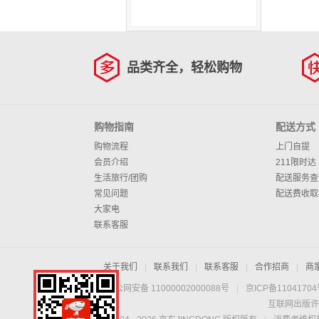
品类齐全，轻松购物
购物指南
配送方式
购物流程
上门自提
会员介绍
211限时达
生活旅行/团购
配送服务查
常见问题
配送费收取
大家电
联系客服
关于我们
|
联系我们
|
联系客服
|
合作招商
|
商
京公网安备 11000002000088号
|
京ICP备1104170
互联网出版许