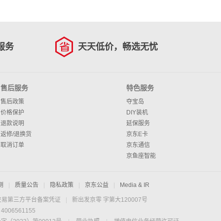
服务
天天低价，畅选无忧
售后服务
特色服务
售后政策
夺宝岛
价格保护
DIY装机
退款说明
延保服务
返修/退换货
京东E卡
取消订单
京东通信
京鱼座智能
测
|
质量公告
|
隐私政策
|
京东公益
|
Media & IR
交易第三方平台备案凭证
|
新出发京零 字第大120007号
06561155