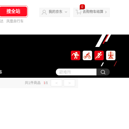
0
我的京东
去购物车结算
达
凤凰自行车
事
<
>
共
1
件商品
1
/
1