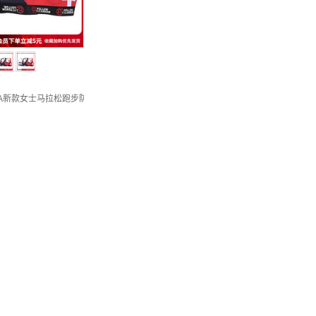
 AVA新款女士马拉松跑步防震高强度运动胸衣内衣文胸背心 红色 XL