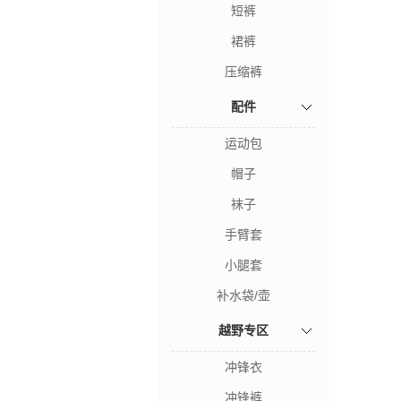
短裤
裙裤
压缩裤
配件
运动包
帽子
袜子
手臂套
小腿套
补水袋/壶
越野专区
冲锋衣
冲锋裤