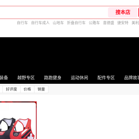
自行车
自行车成人
山地车
折叠自行车
公路车
喜德盛
捷安特
美利
装备
越野专区
路跑健身
运动休闲
配件专区
品牌故
好评度
价格
销量