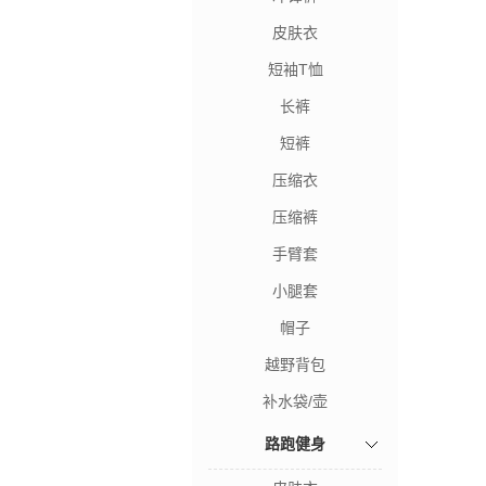
皮肤衣
短袖T恤
长裤
短裤
压缩衣
压缩裤
手臂套
小腿套
帽子
越野背包
补水袋/壶
路跑健身