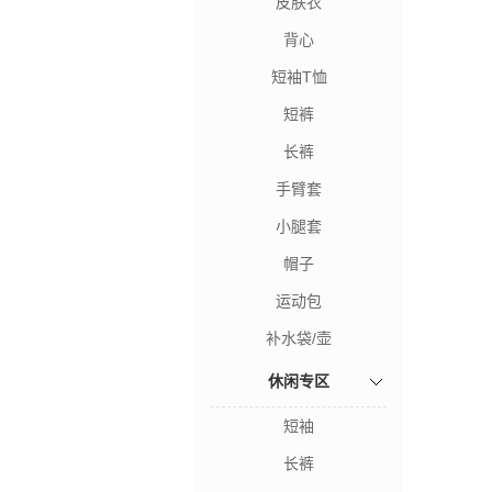
皮肤衣
背心
短袖T恤
短裤
长裤
手臂套
小腿套
帽子
运动包
补水袋/壶
休闲专区
短袖
长裤