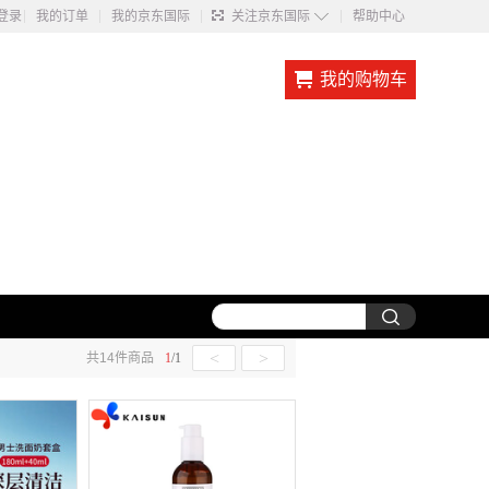
◇
登录
我的订单
我的京东国际
关注京东国际
帮助中心
我的购物车
<
>
共
14
件商品
1
/
1