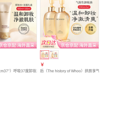
￥
u:m37°）呼吸37度卸妆水焕肤精粹补水保湿洁面液 温和卸妆保湿不刺激 400ml 卸妆水
后（The history of Whoo）拱辰享气韵生卸妆油脸部深