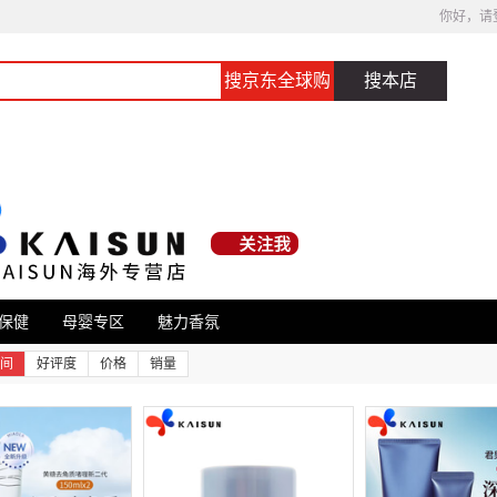
你好，请
搜京东全球购
搜本店
保健
母婴专区
魅力香氛
间
好评度
价格
销量