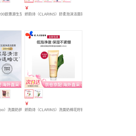
￥
 +卸妆水100ml套盒
清洁保湿敏肌可用 欧版 维生素C洗面奶 150ml
200欧惠源生至臻泡沫洁面乳奇迹水分深层清洁细致毛孔女 欧蕙润白洁面套盒 160ml +1
娇韵诗（CLARINS）舒柔泡沫洁面乳125ml 洗面奶棉花籽氨基酸温
￥
辰享洗面奶 180ml +米澳拉去角质啫喱150ml
洁面去角质卸淡妆 蓝色洁面 150ml +黄糖去角质啫喱
y of Whoo）洗面奶拱辰享泡沫洁面乳洁颜膏男女氨基酸深层清洁 囤货装新版 拱辰享雪洁面膏洗
娇韵诗（CLARINS）洗面奶棉花籽舒柔泡沫洁面乳深层清洁氨基酸洗面