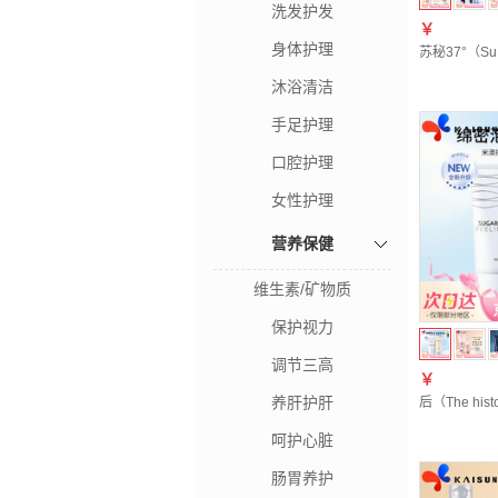
洗发护发
￥
身体护理
苏秘37°（S
沐浴清洁
手足护理
口腔护理
女性护理
营养保健
维生素/矿物质
保护视力
调节三高
￥
养肝护肝
后（The h
呵护心脏
肠胃养护