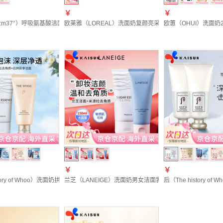
￥
￥
u:m37°）呼吸氨基酸洁面乳洗面奶泡沫温和清洁敏感肌孕妇可用 韩国原装 去角质 150ml
欧莱雅（LOREAL）洗面奶复颜亮采维生素C泡沫洁面啫喱温和
欧蕙（OHUI）洗面奶
￥
￥
istory of Whoo）洗面奶拱辰享水妍津率享泡沫洁面乳男女士洁颜膏控油氨基酸温和 后拱
兰芝（LANEIGE）洗面奶男女洁面乳深层清洁保湿控油四合一
后（The histor