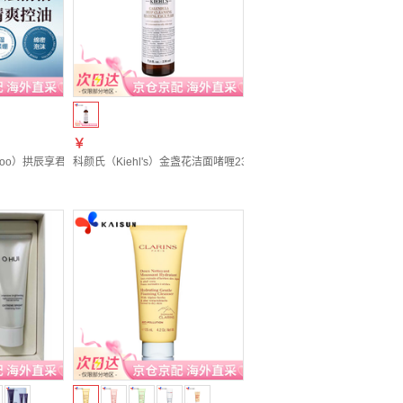
￥
啫喱 150ml x2 【专为亚洲肌肤研发】
 紫胖子卸妆膏 30ml
y of Whoo）拱辰享君男士洗面奶套装礼盒控油保湿清洁 送爸爸送男友礼物 后拱辰享君男士洗面奶
科颜氏（Kiehl's）金盏花洁面啫喱230ml 科颜氏金盏花洁面啫喱230m