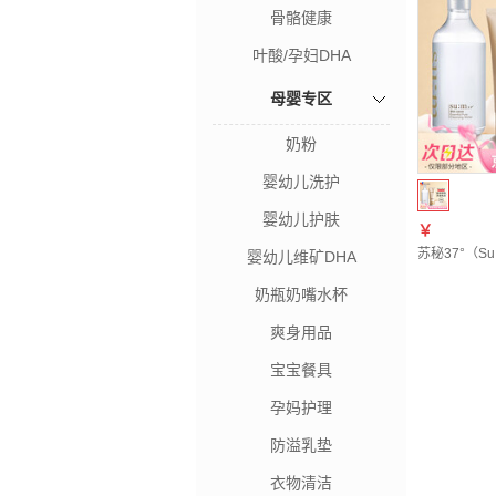
骨骼健康
叶酸/孕妇DHA
母婴专区
奶粉
婴幼儿洗护
婴幼儿护肤
￥
苏秘37°（S
婴幼儿维矿DHA
奶瓶奶嘴水杯
爽身用品
宝宝餐具
孕妈护理
防溢乳垫
衣物清洁