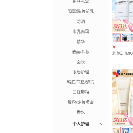
护肤礼盒
隔离霜/妆前乳
防晒
水乳面霜
精华
￥
洁面/卸妆
米澳拉（MI
面膜
眼唇护理
粉底/气垫/遮瑕
口红唇釉
散粉/定妆喷雾
香水
个人护理