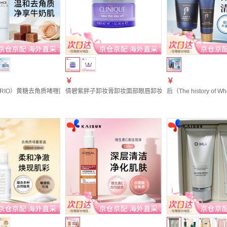
￥
￥
ORIO）黄糖去角质啫喱面部脸部去死皮膏洗面男女深层清洁温和 【2支】新二代黄糖去角质
倩碧紫胖子卸妆膏卸妆面部眼唇卸妆清洁护肤品节日礼物送女友
后（The histor