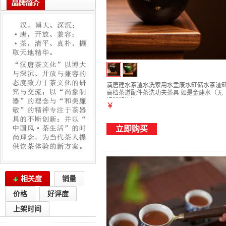
漢唐建水茶渣水洗家用水盂废水缸储水茶渣
高档茶道配件茶洗功夫茶具 如是金建水（无
螃蟹配饰）
￥
立即购买
相关度
销量
价格
好评度
上架时间