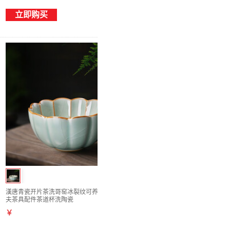
立即购买
漢唐青瓷开片茶洗哥窑冰裂纹可养小号茶碗功
夫茶具配件茶道杯洗陶瓷
￥