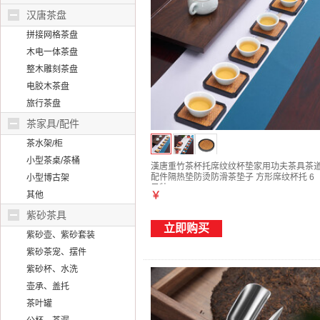
汉唐茶盘
拼接网格茶盘
木电一体茶盘
整木雕刻茶盘
电胶木茶盘
旅行茶盘
茶家具/配件
茶水架/柜
小型茶桌/茶桶
漢唐重竹茶杯托席纹纹杯垫家用功夫茶具茶
配件隔热垫防烫防滑茶垫子 方形席纹杯托 6
小型博古架
只装
其他
￥
紫砂茶具
立即购买
紫砂壶、紫砂套装
紫砂茶宠、摆件
紫砂杯、水洗
壶承、盖托
茶叶罐