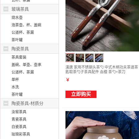
公杯、茶漏
玻璃茶具
烧水壶
泡茶壶、杯、盖碗
公道杯、茶漏
茶叶罐
陶瓷茶具
茶具套装
盖碗、单壶、壶承
漢唐 家用不锈钢头茶勺 中式木柄功夫茶道茶
匙取茶勺子茶具配件 血檀 茶勺+茶刀
公道杯、茶漏
单杯
￥
水洗
立即购买
茶叶罐
陶瓷茶具-材质分
汝窑茶具
青瓷茶具
白瓷茶具
珐琅彩茶具