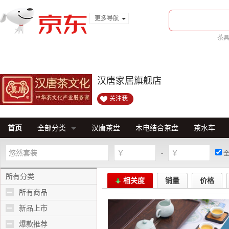
更多导航
服装城
茶
食品
金融
汉唐家居旗舰店
关注我
首页
全部分类
汉唐茶盘
木电结合茶盘
茶水车
-
所有分类
相关度
销量
价格
所有商品
新品上市
爆款推荐