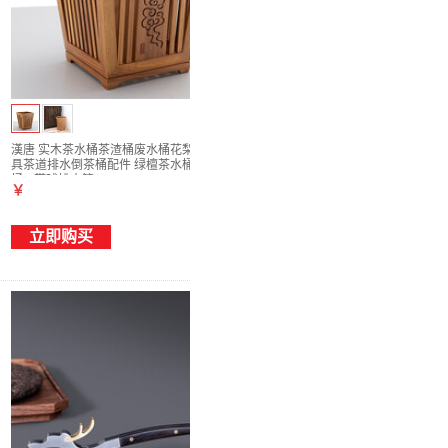
漢唐 实木茶水桶茶渣桶废水桶花梨木 功夫茶
具茶道排水倒茶桶配件 绿檀茶水桶(塑料茶水
桶)+带球排水管
￥
立即购买