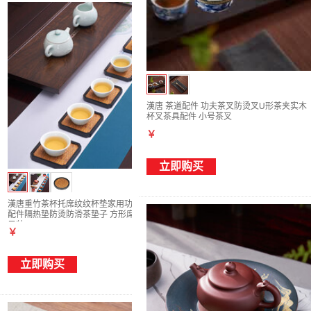
漢唐 茶道配件 功夫茶叉防烫叉U形茶夹实木
杯叉茶具配件 小号茶叉
￥
立即购买
漢唐重竹茶杯托席纹纹杯垫家用功夫茶具茶道
配件隔热垫防烫防滑茶垫子 方形席纹杯托 6
只装
￥
立即购买