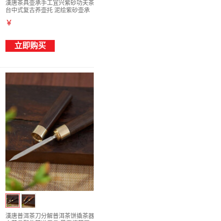
漢唐茶具壶承手工宜兴紫砂功夫茶道配件干泡
台中式复古养壶托 泥绘紫砂壶承
￥
立即购买
漢唐普洱茶刀分解普洱茶饼撬茶器茶砖实木功