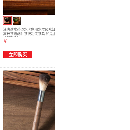
漢唐建水茶渣水洗家用水盂废水缸储水茶渣缸
高档茶道配件茶洗功夫茶具 如是金建水（无
螃蟹配饰）
￥
立即购买