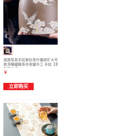
漢唐茶具手绘紫砂茶叶罐原矿大号茶盒储存罐
普洱桶罐醒茶存茶罐手工 手绘【青灰泥】仙
鹤茶叶罐
￥
立即购买