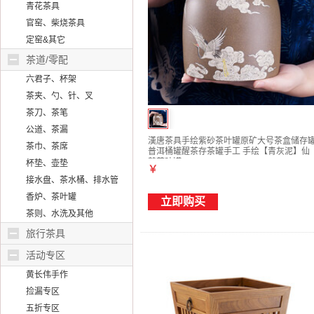
青花茶具
官窑、柴烧茶具
定窑&其它
茶道/零配
六君子、杯架
茶夹、勺、针、叉
茶刀、茶笔
公道、茶漏
漢唐茶具手绘紫砂茶叶罐原矿大号茶盒储存
茶巾、茶席
普洱桶罐醒茶存茶罐手工 手绘【青灰泥】仙
鹤茶叶罐
杯垫、壶垫
￥
接水盘、茶水桶、排水管
香炉、茶叶罐
立即购买
茶则、水洗及其他
旅行茶具
活动专区
黄长伟手作
捡漏专区
五折专区