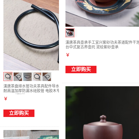
漢唐茶具壶承手工宜兴紫砂功夫茶道配件干
台中式复古养壶托 泥绘紫砂壶承
￥
立即购买
漢唐茶盘排水管功夫茶具配件导水管带吸水球
耐高温加厚防漏水硅胶管 电胶木专用 大号管
80cm（无球）
￥
立即购买