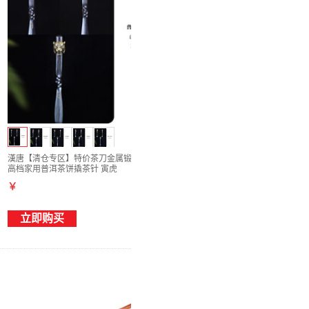
漢唐【清仓专区】特价茶刀金属锻造茶具配件
高档家用普洱茶饼撬茶针 寅虎
￥
立即购买