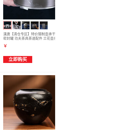
漢唐【清仓专区】特价锡制壶承干泡茶台茶叶
密封罐 功夫茶具茶道配件 兰花壶承
￥
立即购买