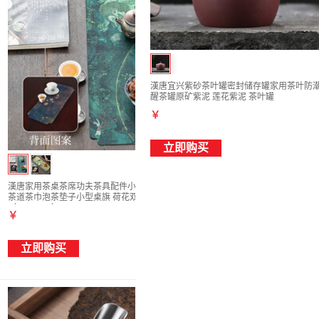
漢唐宜兴紫砂茶叶罐密封储存罐家用茶叶防
醒茶罐原矿紫泥 莲花紫泥 茶叶罐
￥
立即购买
漢唐家用茶桌茶席功夫茶具配件小号中式禅意
茶道茶巾泡茶垫子小型桌旗 荷花双面茶席
（48*18cm）
￥
立即购买