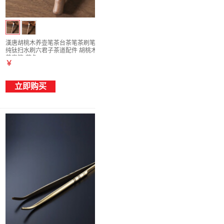
漢唐胡桃木养壶笔茶台茶笔茶刷笔刷中式家用
纯钛扫水刷六君子茶道配件 胡桃木竹节纯钛
养壶笔(蓝色)
￥
立即购买