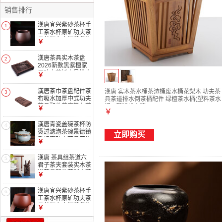
销售排行
漢唐宜兴紫砂茶杯手
1
工茶水杯原矿功夫茶
具单杯主人杯茶盏泡
￥
茶杯子 紫泥 手工紫
砂杯 90ml
漢唐茶具实木茶盘
2
2026新款黑紫檀家
用功夫茶托小号排水
￥
储水式茶台套装 黑
紫檀小博古单茶盘
漢唐茶巾茶盘配件茶
漢唐 实木茶水桶茶渣桶废水桶花梨木 功夫茶
3
42*30*7.3cm
布吸水加厚中式功夫
具茶道排水倒茶桶配件 绿檀茶水桶(塑料茶水
茶具配件养壶垫布茶
桶)+带球排水管
￥
￥
道茶台配件 茶巾咖
啡30CM*30CM
漢唐青瓷盖碗茶杯防
4
烫过滤泡茶碗景德镇
立即购买
手抓壶功夫茶具开片
￥
可养礼盒装 青瓷开
片清心盖碗
漢唐 茶具组茶道六
5
君子茶夹套装实木茶
道茶具配件花梨木茶
￥
道组 新黑紫檀茶道
组101C
漢唐宜兴紫砂茶杯手
6
工茶水杯原矿功夫茶
具单杯主人杯茶盏泡
￥
茶杯子 朱泥 手工紫
砂杯 90ml