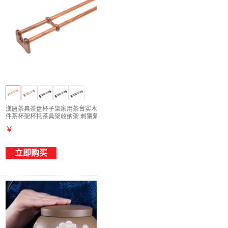
漢唐茶具茶盘杯子架家用茶台实木功夫茶具配
件茶杯架杯托茶具架收纳架 刺猬紫檀 C款
(26.4*5.8*3.55CM)
￥
立即购买