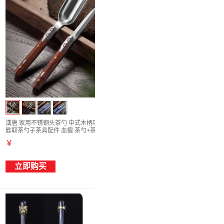
漢唐 家用不锈钢头茶勺 中式木柄功夫茶道茶
匙取茶勺子茶具配件 血檀 茶勺+茶刀
￥
立即购买