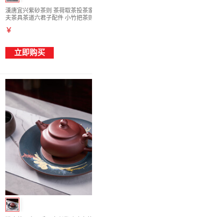
漢唐宜兴紫砂茶则 茶荷取茶投茶家用创意功
夫茶具茶道六君子配件 小竹把茶则
￥
立即购买