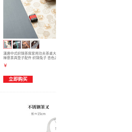
漢唐中式织锦茶席家用功夫茶桌大号桌旗茶道
禅意茶具垫子配件 织锦兔子 杏色200*28cm
￥
立即购买