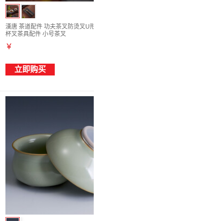
漢唐 茶道配件 功夫茶叉防烫叉U形茶夹实木
杯叉茶具配件 小号茶叉
￥
立即购买