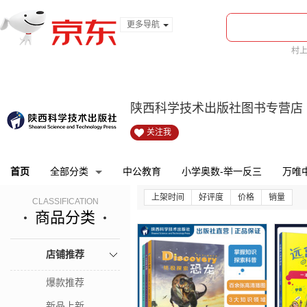
更多导航
服装城
村
食品
bi
金融
陕西科学技术出版社图书专营店
关注我
首页
全部分类
中公教育
小学奥数-举一反三
万唯
上架时间
好评度
价格
销量
CLASSIFICATION
商品分类
店铺推荐
爆款推荐
新品上新