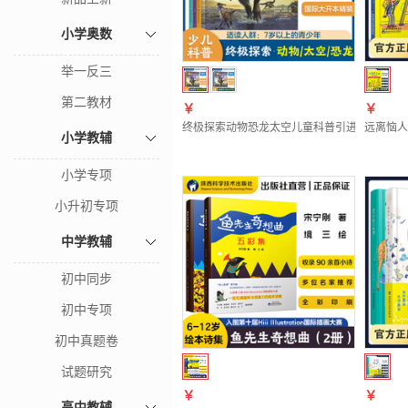
小学奥数
举一反三
第二教材
￥
￥
终极探索动物恐龙太空儿童科普引进图书高清图
远离恼人
小学教辅
小学专项
小升初专项
中学教辅
初中同步
初中专项
初中真题卷
试题研究
￥
￥
高中教辅