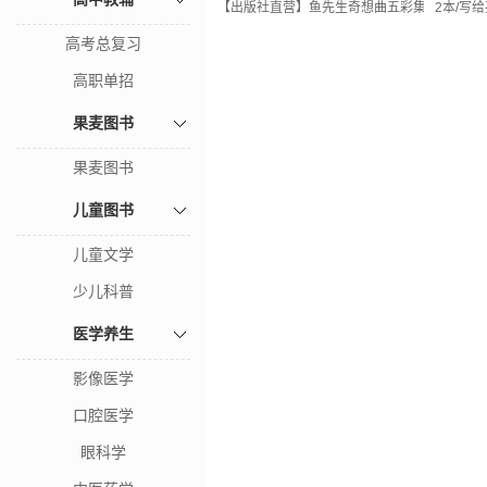
【出版社直营】鱼先生奇想曲五彩集菜园童话宋
2本/写
高考总复习
高职单招
果麦图书
果麦图书
儿童图书
儿童文学
少儿科普
医学养生
影像医学
口腔医学
眼科学