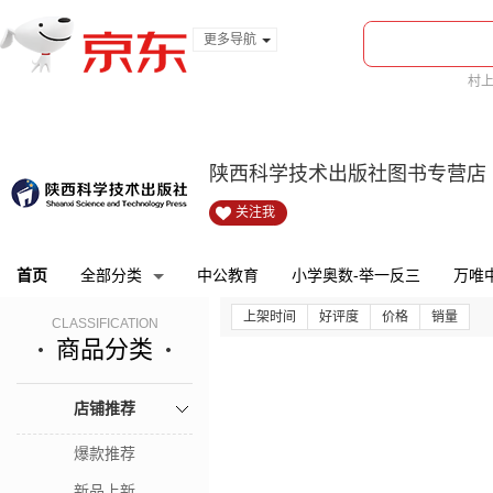
更多导航
服装城
村
食品
bi
金融
陕西科学技术出版社图书专营店
关注我
首页
全部分类
中公教育
小学奥数-举一反三
万唯
上架时间
好评度
价格
销量
CLASSIFICATION
商品分类
店铺推荐
爆款推荐
新品上新