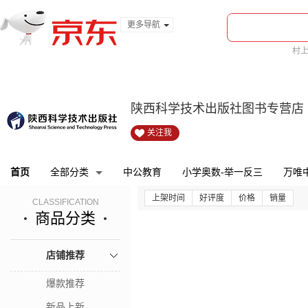
更多导航
服装城
村
食品
bi
金融
陕西科学技术出版社图书专营店
关注我
首页
全部分类
中公教育
小学奥数-举一反三
万唯
上架时间
好评度
价格
销量
CLASSIFICATION
商品分类
店铺推荐
爆款推荐
新品上新