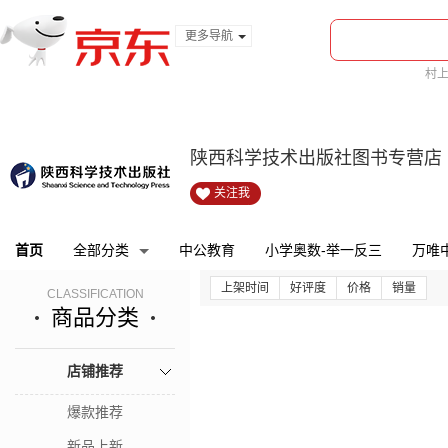
更多导航
服装城
村
食品
bi
金融
陕西科学技术出版社图书专营店
关注我
首页
全部分类
中公教育
小学奥数-举一反三
万唯
上架时间
好评度
价格
销量
CLASSIFICATION
商品分类
店铺推荐
爆款推荐
新品上新