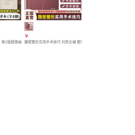
￥
卷普高三校生高中职考试总复习资料中专 A+考案【语文】
路管理标识管理固定管理风险管理警示管理陕西科学技术出版社
）第2版圆锥曲线论(卷Ⅴ-Ⅶ)欧几里得几何原本第3版阿基米德古希腊阿波罗尼奥斯著
腹壁整形实用手术技巧 刘宾主编 整形外科手术视频讲解医学美容书籍