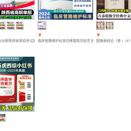
￥
￥
026新陕西省单招考试高职院校分类招生考试A+考案语文数学英语三科历年真题甲乙
临床管路维护标准刘维雷晓芬赵芳主编护理护士从业人员管
圆锥曲线论（卷Ⅰ-Ⅳ