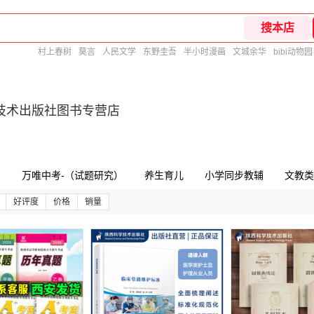
村上春树
莫言
人民文学
东野圭吾
半小时漫画
文城余华
bibi动物园
技术出版社图书专营店
三
万唯中考-（试题研究）
养生育儿
小学同步教辅
文教类
好评度
价格
销量