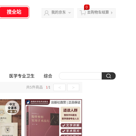
0
我的京东
去购物车结算
医学专业卫生
综合
<
>
共
5
件商品
1
/
1