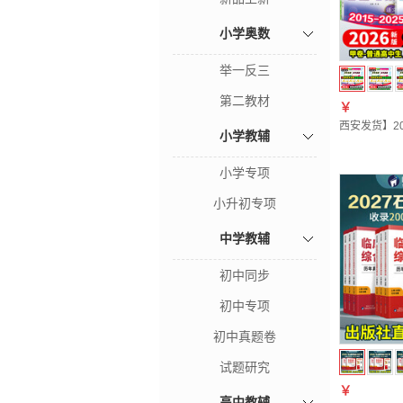
小学奥数
举一反三
第二教材
￥
西安发货】2
小学教辅
小学专项
小升初专项
中学教辅
初中同步
初中专项
初中真题卷
试题研究
￥
高中教辅