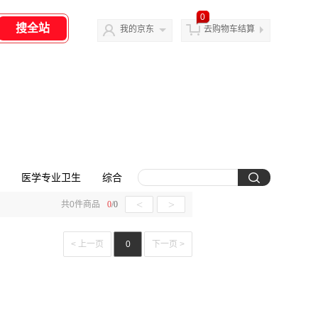
0
我的京东
去购物车结算
医学专业卫生
综合
<
>
共
0
件商品
0
/
0
< 上一页
0
下一页 >