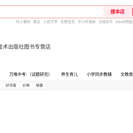
村上春树
莫言
人民文学
东野圭吾
半小时漫画
文城余华
bibi动物园
技术出版社图书专营店
三
万唯中考-（试题研究）
养生育儿
小学同步教辅
文教类
好评度
价格
销量