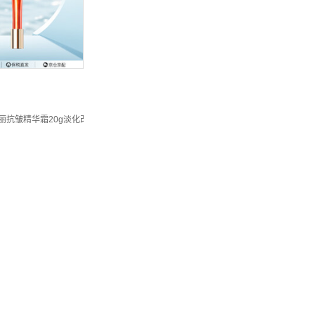
宝丽抗皱精华霜20g淡化改善细纹法令纹保湿润肤 20g