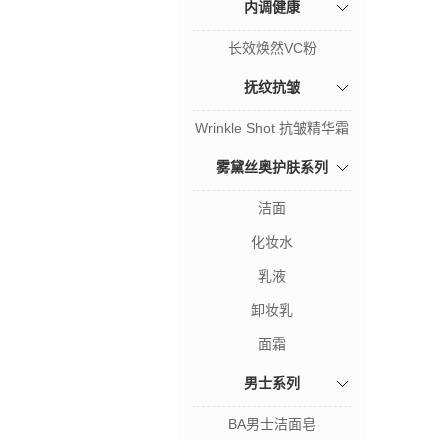
内调健康
长效焕然VC粉
抚纹抗皱
Wrinkle Shot 抗皱精华霜
雾黛丝奥护肤系列
洁面
化妆水
乳液
卸妆乳
面霜
男士系列
BA男士洁面皂