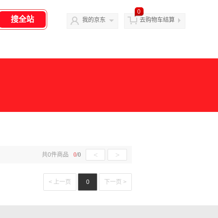
0
我的京东
去购物车结算
<
>
共
0
件商品
0
/
0
< 上一页
0
下一页 >