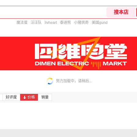
魔法蛋
汪汪队
livheart
泰迪熊
小猪佩奇
美国gund
努力加载中，请稍后...
好评度
价格
销量