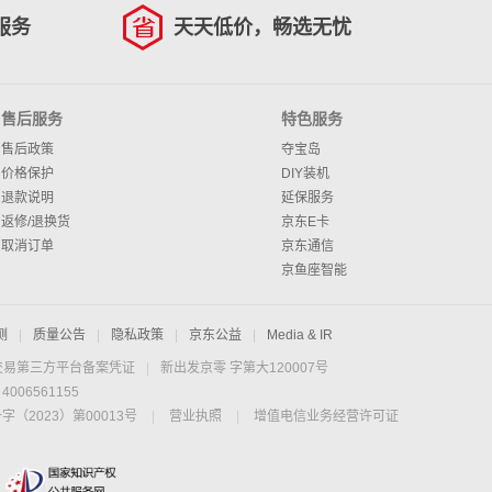
服务
天天低价，畅选无忧
售后服务
特色服务
售后政策
夺宝岛
价格保护
DIY装机
退款说明
延保服务
返修/退换货
京东E卡
取消订单
京东通信
京鱼座智能
测
|
质量公告
|
隐私政策
|
京东公益
|
Media & IR
交易第三方平台备案凭证
|
新出发京零 字第大120007号
06561155
2023）第00013号
|
营业执照
|
增值电信业务经营许可证