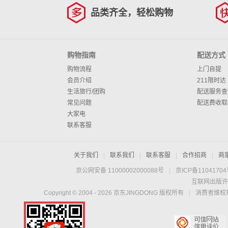
品类齐全，轻松购物
购物指南
配送方式
购物流程
上门自提
会员介绍
211限时达
生活旅行/团购
配送服务查
常见问题
配送费收取
大家电
联系客服
关于我们
|
联系我们
|
联系客服
|
合作招商
|
商
京公网安备 11000002000088号
|
京ICP备1104170
互联网出版许
Copyright © 2004 -
2026
京东JINGDONG 版权所有
|
消费者维权热