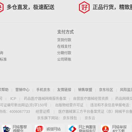
多仓直发，极速配送
正品行货，精致
支付方式
货到付款
在线支付
询
分期付款
标准
公司转账
家帮助
|
营销中心
|
手机京东
|
友情链接
|
销售联盟
|
京东社区
|
风险监
4号
|
ICP
|
药品医疗器械网络服务备案
|
自营医疗器械经营资质
|
药品网络
可证编号新出网证(京)字150号
|
出版物经营许可证
|
违法和不良信息举报电话：40
线：4006067733
经营证照
|
医疗器械第三方平台备案凭证（京）网械平台备字（
京东旗下网站：
京东钱包
|
京东云