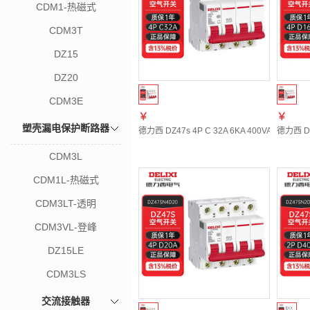
CDM1-热磁式
CDM3T
DZ15
DZ20
CDM3E
￥
￥
塑壳漏电保护断路器
德力西 DZ47s 4P C 32A 6KA 400VAC DZ4
德力西 DZ
CDM3L
CDM1L-热磁式
CDM3LT-透明
CDM3VL-登峰
DZ15LE
CDM3LS
交流接触器