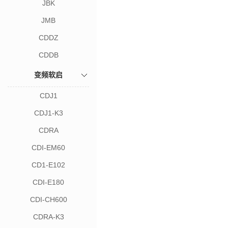
JBK
JMB
CDDZ
CDDB
变频软启
CDJ1
CDJ1-K3
CDRA
CDI-EM60
CD1-E102
CDI-E180
CDI-CH600
CDRA-K3