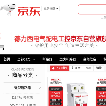
更多导航
服装城
口
食品
金融
首页
全部分类
断路器
塑壳断路器
变频软启
上架时间
好评度
价格
销量
CLASSIFICATION
商品分类
微型断路器
DZ47s-领航者
DZ47-125-大电流