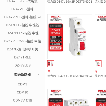
DZ47LE-125-大电流
德力西 DZ47s 16A 2P DZ47SN2C16 微型断
德力西 DZ
DZ47VLE-登峰
DZ47VPLE-登峰-相线 中
性线
DZ47PLE-相线 中性线
DZ47PLES-相线 中性
线-18mm宽
DZ47PLEY-63-相线 中性
线
DZ47L-漏电保护开关
DZ47TRLE
DZ47sLES
￥
￥
塑壳断路器
德力西 DZ47s 1P D 40A 6KA 230/400VAC
德力西 DZ
CDM3
CDM10
CDM3V-登峰