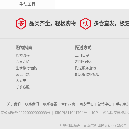
手动工具
品类齐全，轻松购物
多仓直发，极
购物指南
配送方式
购物流程
上门自提
会员介绍
211限时达
生活旅行/团购
配送服务查询
常见问题
配送费收取标准
大家电
联系客服
关于我们
|
联系我们
|
联系客服
|
合作招商
|
商家帮助
|
营销中心
|
手机京
京公网安备 11000002000088号
|
京ICP备11041704号
|
ICP
|
药品医疗器械网
互联网出版许可证编号新出网证(京)字150号