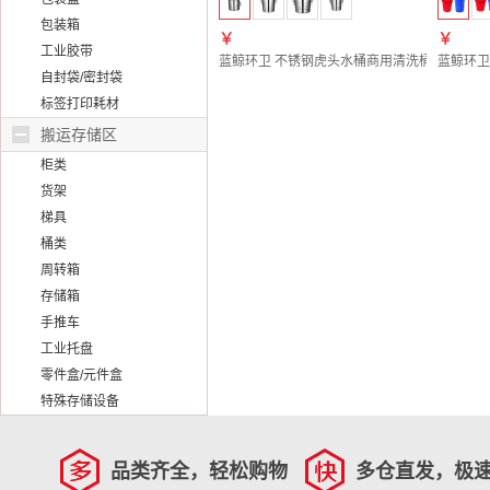
包装箱
￥
￥
工业胶带
蓝鲸环卫 不锈钢虎头水桶商用清洗桶清洁水桶【冰粒
蓝鲸环卫
自封袋/密封袋
标签打印耗材
搬运存储区
柜类
货架
梯具
桶类
周转箱
存储箱
手推车
工业托盘
零件盒/元件盒
特殊存储设备
品类齐全，轻松购物
多仓直发，极