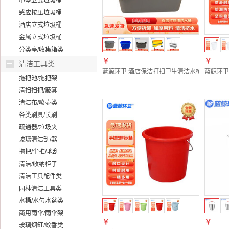
小型立式垃圾桶
感应按压垃圾桶
酒店立式垃圾桶
金属立式垃圾桶
分类亭/收集箱类
￥
￥
清洁工具类
蓝鲸环卫 酒店保洁打扫卫生清洁水桶 灰色单桶LJ
蓝鲸环卫
拖把池/拖把架
清扫扫把/簸箕
清洁布/喷壶类
各类刷具/长刷
疏通器/垃圾夹
玻璃清洁刮/器
拖把/尘推/地刮
清洁/收纳柜子
清洁工具配件类
园林清洁工具类
水桶/水勺水盆类
商用雨伞/雨伞架
￥
￥
玻璃烟缸/蚊香类