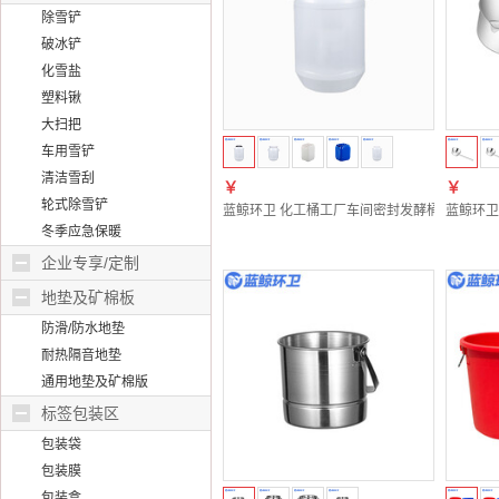
除雪铲
破冰铲
化雪盐
塑料锹
大扫把
车用雪铲
清洁雪刮
￥
￥
轮式除雪铲
蓝鲸环卫 化工桶工厂车间密封发酵桶塑料加厚储水
蓝鲸环卫
冬季应急保暖
企业专享/定制
地垫及矿棉板
防滑/防水地垫
耐热隔音地垫
通用地垫及矿棉版
标签包装区
包装袋
包装膜
包装盒