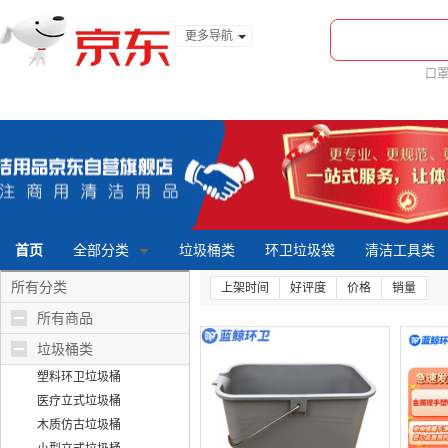
更多导航
服装城
口
食品
金融
首页
全部分类
垃圾桶类
环卫垃圾袋
清洁工具类
所有分类
上架时间
好评度
价格
销量
所有商品
垃圾桶类
塑料环卫垃圾桶
医疗立式垃圾桶
木质仿古垃圾桶