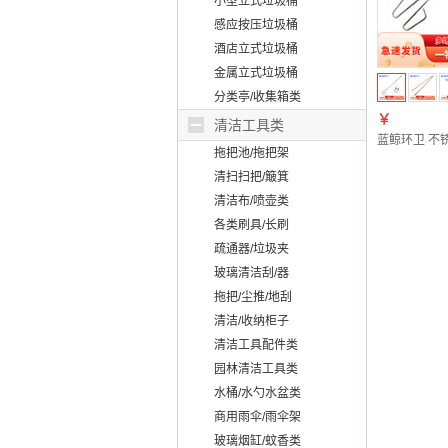
小型立式垃圾桶
感应按压垃圾桶
酒店立式垃圾桶
金属立式垃圾桶
分类亭/收集箱类
￥
清洁工具类
蓝鲸环卫 不锈
拖把池/拖把架
清扫扫把/簸箕
清洁布/喷壶类
各类刷具/长刷
疏通器/垃圾夹
玻璃清洁刮/器
拖把/尘推/地刮
清洁/收纳柜子
清洁工具配件类
园林清洁工具类
水桶/水勺水盆类
商用雨伞/雨伞架
玻璃烟缸/蚊香类