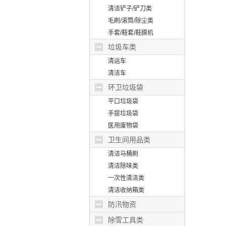
清洁铲子/铲刀类
毛刷/滚筒/除尘类
手套/鞋套/鞋膜机
垃圾车类
清运车
清洁车
环卫垃圾袋
平口垃圾袋
手提垃圾袋
医用废物袋
卫生间用品类
清洁马桶刷
清洁除味类
一次性清洁类
清洁收纳箱类
防汛物资
除雪工具类