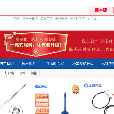
口罩
清仓一元抢
清洁用品
电线电缆
一次性手套
搬运车
洁工具类
防汛物资
卫生间用品类
地垫及矿棉板
标签包
好评度
价格
销量