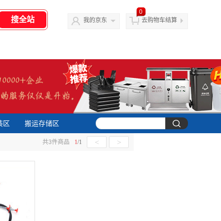
0
我的京东
去购物车结算
装区
搬运存储区
<
>
共
3
件商品
1
/
1