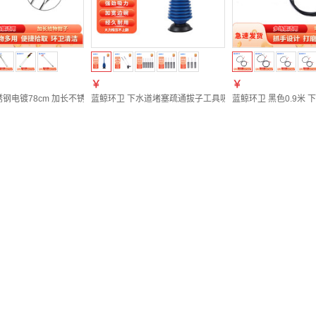
￥
￥
钢电镀78cm 加长不锈钢拾物取物卫生钳子 LJHW-9045
蓝鲸环卫 下水道堵塞疏通拔子工具吸皮抽子 蓝色黑底加厚款LJ
蓝鲸环卫 黑色0.9米