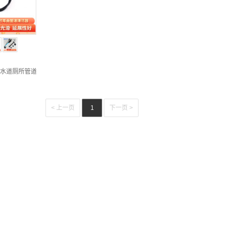
HW-9352
 下水道厕所管道异物夹取抓钩通堵塞疏通神器掏厨房地漏LJHW-9100
< 上一页
1
下一页 >