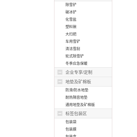
除雪铲
破冰铲
化雪盐
塑料锹
大扫把
车用雪铲
清洁雪刮
轮式除雪铲
冬季应急保暖
企业专享/定制
地垫及矿棉板
防滑/防水地垫
耐热隔音地垫
通用地垫及矿棉版
标签包装区
包装袋
包装膜
包装盒