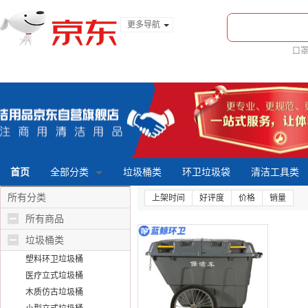
更多导航
服装城
口
食品
金融
首页
全部分类
垃圾桶类
环卫垃圾袋
清洁工具类
所有分类
上架时间
好评度
价格
销量
所有商品
垃圾桶类
塑料环卫垃圾桶
医疗立式垃圾桶
木质仿古垃圾桶