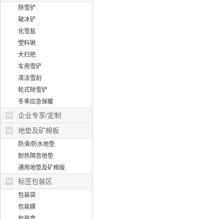
除雪铲
破冰铲
化雪盐
塑料锹
大扫把
车用雪铲
清洁雪刮
轮式除雪铲
冬季应急保暖
企业专享/定制
地垫及矿棉板
防滑/防水地垫
耐热隔音地垫
通用地垫及矿棉版
标签包装区
包装袋
包装膜
包装盒