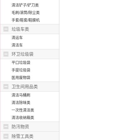
清洁铲子/铲刀类
毛刷/滚筒/除尘类
手套/鞋套/鞋膜机
垃圾车类
清运车
清洁车
环卫垃圾袋
平口垃圾袋
手提垃圾袋
医用废物袋
卫生间用品类
清洁马桶刷
清洁除味类
一次性清洁类
清洁收纳箱类
防汛物资
除雪工具类