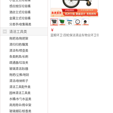
小型立式垃圾桶
感应按压垃圾桶
酒店立式垃圾桶
金属立式垃圾桶
分类亭/收集箱类
￥
清洁工具类
蓝鲸环卫 四轮保洁清运车物业环卫手推垃圾车大号户
拖把池/拖把架
清扫扫把/簸箕
清洁布/喷壶类
各类刷具/长刷
疏通器/垃圾夹
玻璃清洁刮/器
拖把/尘推/地刮
清洁/收纳柜子
清洁工具配件类
园林清洁工具类
水桶/水勺水盆类
商用雨伞/雨伞架
玻璃烟缸/蚊香类