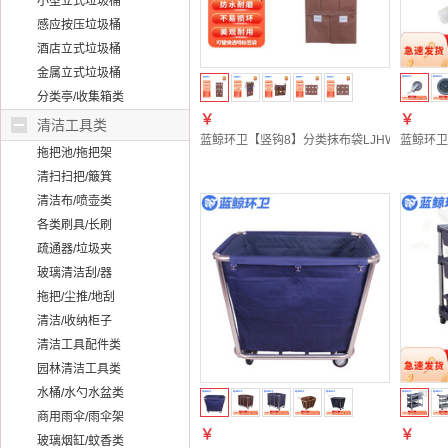
小型立式垃圾桶
感应按压垃圾桶
酒店立式垃圾桶
金属立式垃圾桶
分类亭/收集箱类
￥
￥
清洁工具类
蓝鲸环卫【竖钩8】分类抹布袋LJHW-9274
蓝鲸环卫
拖把池/拖把架
清扫扫把/簸箕
清洁布/喷壶类
各类刷具/长刷
疏通器/垃圾夹
玻璃清洁刮/器
拖把/尘推/地刮
清洁/收纳柜子
清洁工具配件类
园林清洁工具类
水桶/水勺水盆类
商用雨伞/雨伞架
￥
￥
玻璃烟缸/蚊香类