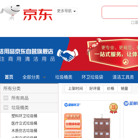
更多导航
服装城
口
食品
金融
首页
全部分类
垃圾桶类
环卫垃圾袋
清洁工具类
所有分类
上架时间
好评度
价格
销量
所有商品
垃圾桶类
塑料环卫垃圾桶
医疗立式垃圾桶
木质仿古垃圾桶