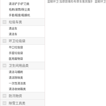
蓝鲸环卫 加厚款锥形布草车客房服务车酒店加厚不
蓝鲸环卫
清洁铲子/铲刀类
毛刷/滚筒/除尘类
手套/鞋套/鞋膜机
垃圾车类
清运车
清洁车
环卫垃圾袋
平口垃圾袋
手提垃圾袋
医用废物袋
卫生间用品类
清洁马桶刷
清洁除味类
一次性清洁类
清洁收纳箱类
防汛物资
除雪工具类