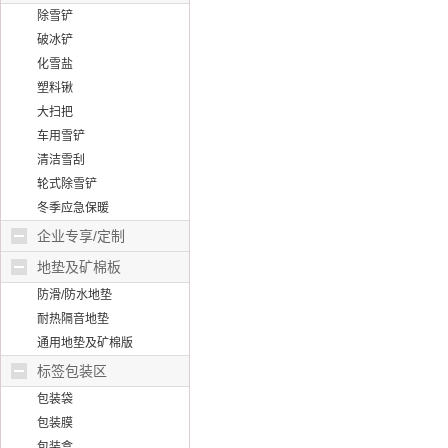
除雪铲
破冰铲
化雪盐
塑料锹
大扫把
车用雪铲
清洁雪刮
轮式除雪铲
冬季应急保暖
企业专享/定制
地垫及矿棉板
防滑/防水地垫
耐热隔音地垫
通用地垫及矿棉版
标签包装区
包装袋
包装膜
包装盒