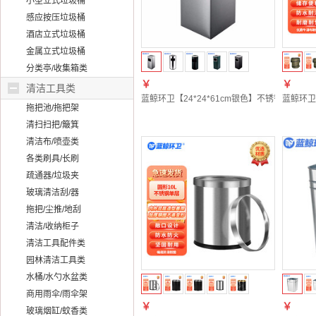
小型立式垃圾桶
感应按压垃圾桶
酒店立式垃圾桶
金属立式垃圾桶
分类亭/收集箱类
￥
￥
清洁工具类
蓝鲸环卫【24*24*61cm银色】不锈钢酒店立式垃
蓝鲸环卫
拖把池/拖把架
清扫扫把/簸箕
清洁布/喷壶类
各类刷具/长刷
疏通器/垃圾夹
玻璃清洁刮/器
拖把/尘推/地刮
清洁/收纳柜子
清洁工具配件类
园林清洁工具类
水桶/水勺水盆类
商用雨伞/雨伞架
￥
￥
玻璃烟缸/蚊香类