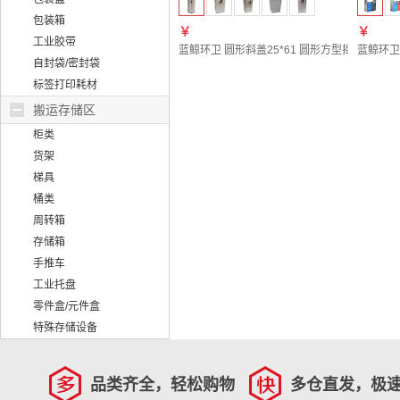
包装箱
￥
￥
工业胶带
蓝鲸环卫 圆形斜盖25*61 圆形方型摇盖不锈钢酒
蓝鲸环卫
自封袋/密封袋
标签打印耗材
搬运存储区
柜类
货架
梯具
桶类
周转箱
存储箱
手推车
工业托盘
零件盒/元件盒
特殊存储设备
品类齐全，轻松购物
多仓直发，极