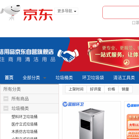
更多导航
服装城
口
食品
金融
首页
全部分类
垃圾桶类
环卫垃圾袋
清洁工具类
所有分类
上架时间
好评度
价格
销量
所有商品
垃圾桶类
塑料环卫垃圾桶
医疗立式垃圾桶
木质仿古垃圾桶