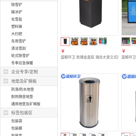
除雪铲
破冰铲
化雪盐
塑料锹
大扫把
车用雪铲
清洁雪刮
￥
￥
轮式除雪铲
蓝鲸环卫 玫瑰金直投 酒店大堂立式商用带烟灰缸
蓝鲸环卫
冬季应急保暖
企业专享/定制
地垫及矿棉板
防滑/防水地垫
耐热隔音地垫
通用地垫及矿棉版
标签包装区
包装袋
包装膜
包装盒