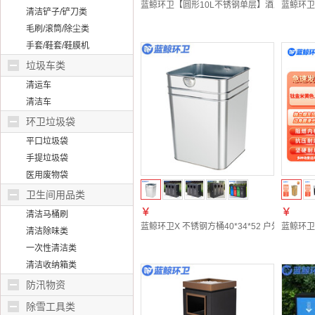
蓝鲸环卫【圆形10L不锈钢单层】酒店客房垃圾桶L
蓝鲸环卫
清洁铲子/铲刀类
毛刷/滚筒/除尘类
手套/鞋套/鞋膜机
垃圾车类
清运车
清洁车
环卫垃圾袋
平口垃圾袋
手提垃圾袋
医用废物袋
卫生间用品类
￥
￥
清洁马桶刷
蓝鲸环卫X 不锈钢方桶40*34*52 户外垃圾
蓝鲸环卫
清洁除味类
一次性清洁类
清洁收纳箱类
防汛物资
除雪工具类