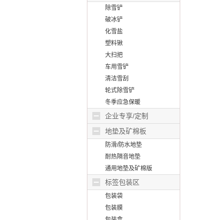
除雪铲
破冰铲
化雪盐
塑料锹
大扫把
车用雪铲
清洁雪刮
轮式除雪铲
冬季应急保暖
企业专享/定制
地垫及矿棉板
防滑/防水地垫
耐热隔音地垫
通用地垫及矿棉版
标签包装区
包装袋
包装膜
包装盒