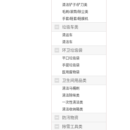
清洁铲子/铲刀类
毛刷/滚筒/除尘类
手套/鞋套/鞋膜机
垃圾车类
清运车
清洁车
环卫垃圾袋
平口垃圾袋
手提垃圾袋
医用废物袋
卫生间用品类
清洁马桶刷
清洁除味类
一次性清洁类
清洁收纳箱类
防汛物资
除雪工具类