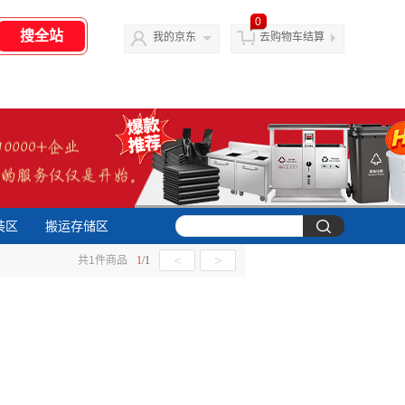
0
我的京东
去购物车结算
装区
搬运存储区
<
>
共
1
件商品
1
/
1