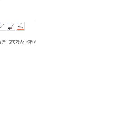
雪铲车窗可清洁伸缩刮霜板扫雪刷除雪铲【蓝色2个装/可伸缩】LJHW-9917