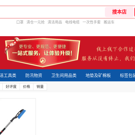
口罩
清仓一元抢
清洁用品
电线电缆
一次性手套
搬运车
洁工具类
防汛物资
卫生间用品类
地垫及矿棉板
标签包
好评度
价格
销量