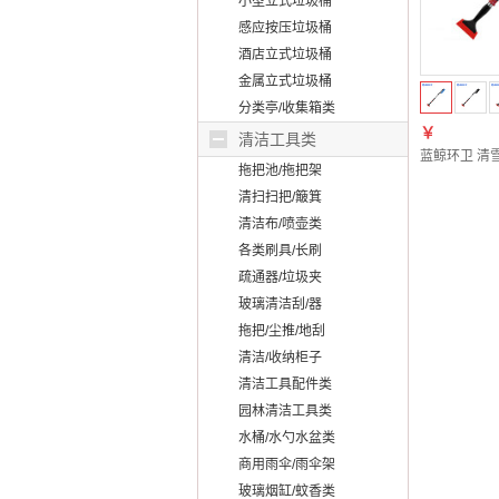
小型立式垃圾桶
感应按压垃圾桶
酒店立式垃圾桶
金属立式垃圾桶
分类亭/收集箱类
￥
清洁工具类
蓝鲸环卫 清
拖把池/拖把架
清扫扫把/簸箕
清洁布/喷壶类
各类刷具/长刷
疏通器/垃圾夹
玻璃清洁刮/器
拖把/尘推/地刮
清洁/收纳柜子
清洁工具配件类
园林清洁工具类
水桶/水勺水盆类
商用雨伞/雨伞架
玻璃烟缸/蚊香类