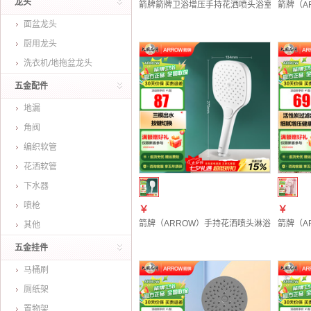
龙头
箭牌箭牌卫浴增压手持花洒喷头浴室无顶喷莲
箭牌（A
面盆龙头
厨用龙头
洗衣机/地拖盆龙头
五金配件
地漏
角阀
编织软管
花洒软管
下水器
喷枪
￥
￥
箭牌（ARROW）手持花洒喷头淋浴洗澡家用增
箭牌（A
其他
五金挂件
马桶刷
厕纸架
置物架