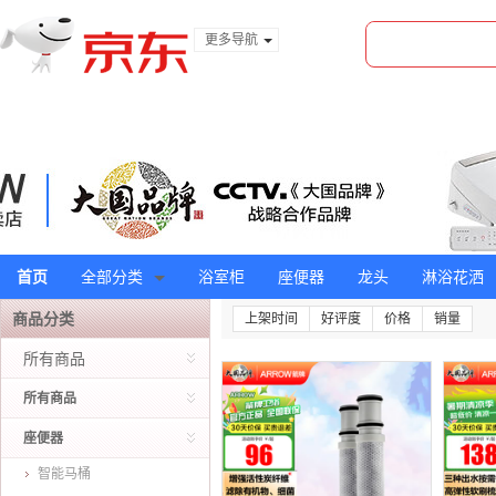
更多导航
服装城
食品
金融
首页
全部分类
浴室柜
座便器
龙头
淋浴花洒
商品分类
上架时间
好评度
价格
销量
所有商品
所有商品
座便器
智能马桶