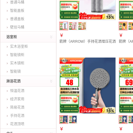
普通马桶
智能盖板
普通盖板
壁挂马桶
￥
￥
浴室柜
箭牌（ARROW）手持花洒增压花洒头除滤带活
箭牌（A
实木浴室柜
智能镜柜
实木镜柜
智能镜
淋浴花洒
恒温花洒
经济家用
简易花洒
手持花洒
花洒顶喷
￥
￥