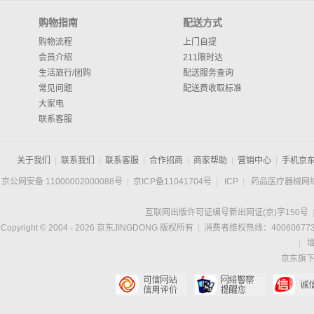
购物指南
配送方式
购物流程
上门自提
会员介绍
211限时达
生活旅行/团购
配送服务查询
常见问题
配送费收取标准
大家电
联系客服
关于我们
|
联系我们
|
联系客服
|
合作招商
|
商家帮助
|
营销中心
|
手机京
京公网安备 11000002000088号
|
京ICP备11041704号
|
ICP
|
药品医疗器械网
互联网出版许可证编号新出网证(京)字150号
Copyright © 2004 -
2026
京东JINGDONG 版权所有
|
消费者维权热线：400606773
|
京东旗