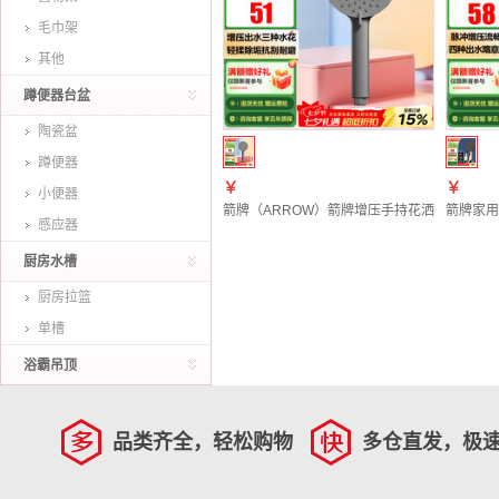
毛巾架
其他
蹲便器台盆
陶瓷盆
蹲便器
￥
￥
小便器
箭牌（ARROW）箭牌增压手持花洒喷头淋浴
箭牌家用
感应器
厨房水槽
厨房拉篮
单槽
浴霸吊顶
品类齐全，轻松购物
多仓直发，极