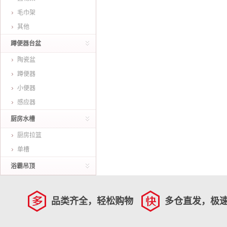
毛巾架
其他
蹲便器台盆
陶瓷盆
蹲便器
小便器
感应器
厨房水槽
厨房拉篮
单槽
浴霸吊顶
品类齐全，轻松购物
多仓直发，极