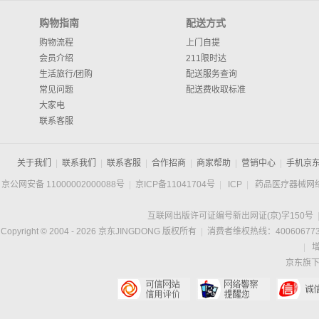
购物指南
配送方式
购物流程
上门自提
会员介绍
211限时达
生活旅行/团购
配送服务查询
常见问题
配送费收取标准
大家电
联系客服
关于我们
|
联系我们
|
联系客服
|
合作招商
|
商家帮助
|
营销中心
|
手机京
京公网安备 11000002000088号
|
京ICP备11041704号
|
ICP
|
药品医疗器械网
互联网出版许可证编号新出网证(京)字150号
Copyright © 2004 -
2026
京东JINGDONG 版权所有
|
消费者维权热线：400606773
|
京东旗