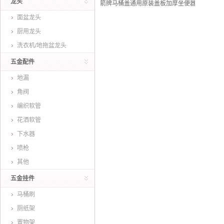
龙头
箭牌马桶盖通用原装盖板加厚坐便器盖板家用马桶配
面盆龙头
厨用龙头
洗衣机/地拖盆龙头
五金配件
地漏
角阀
编织软管
花洒软管
下水器
喷枪
其他
五金挂件
马桶刷
厕纸架
置物架