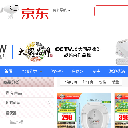
更多导航
服装城
食品
金融
首页
全部分类
浴室柜
座便器
龙头
淋浴花洒
商品分类
上架时间
好评度
价格
销量
所有商品
所有商品
座便器
智能马桶