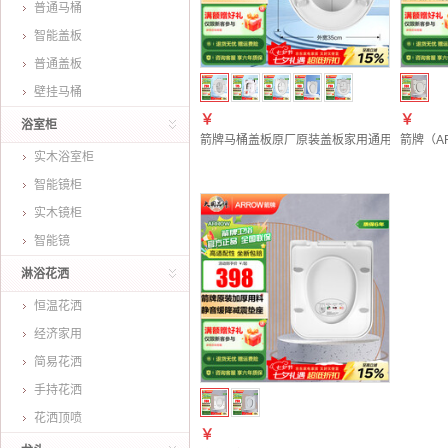
普通马桶
智能盖板
普通盖板
壁挂马桶
￥
￥
浴室柜
箭牌马桶盖板原厂原装盖板家用通用坐便盖座便配件缓
箭牌（A
实木浴室柜
智能镜柜
实木镜柜
智能镜
淋浴花洒
恒温花洒
经济家用
简易花洒
手持花洒
花洒顶喷
￥