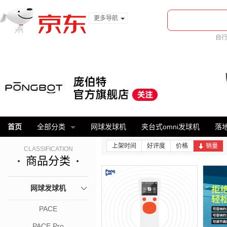
更多导航
服装城
自
食品
美
金融
首页
全部分类
网球发球机
夹台式omni发球机
落地
上架时间
好评度
价格
销量
CLASSIFICATION
商品分类
网球发球机
PACE
PACE Pro