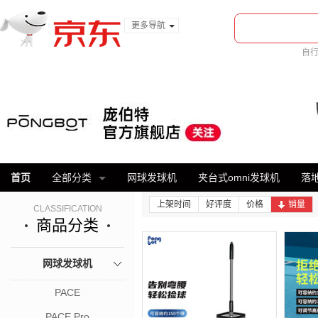
更多导航
服装城
自
食品
美
金融
首页
全部分类
网球发球机
夹台式omni发球机
落地
上架时间
好评度
价格
销量
CLASSIFICATION
商品分类
网球发球机
PACE
PACE Pro