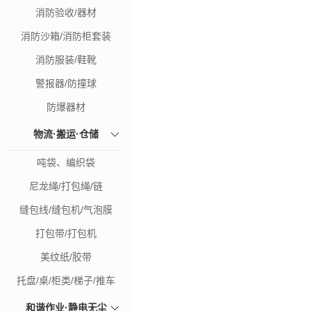
消防验收/器材
消防沙箱/消防柜套装
消防服装/鞋靴
警报器/防撞球
防爆器材
物流·搬运·仓储
吨袋、编织袋
尼龙绳/打包绳/链
缝包线/缝包机/气泡膜
打包带/打包机
美纹纸/胶带
托盘/桌/柜类/梯子/推车
和谐作业·静电无尘