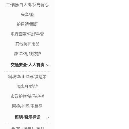
工作服/白大褂/反光背心
头套/盔
护目镜/面屏
电焊面罩/电焊手套
其他防护用品
康韫X射线防护
交通安全·人人有责
斜坡垫/止退器/减速带
隔离杆/路锥
市政护栏/铁马护栏
网/防护网/电梯网
照明·警示标识