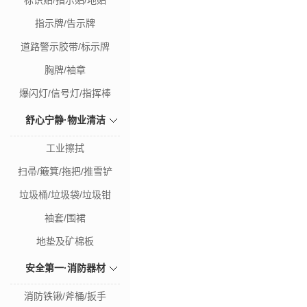
标识贴/指示贴/地贴
指示牌/告示牌
道路警示胶带/标示牌
胸牌/袖章
爆闪灯/信号灯/指挥棒
舒心宁静·物业清洁
工业擦拭
扫帚/簸箕/拖把/推雪铲
垃圾桶/垃圾袋/垃圾钳
袖套/围裙
地垫及矿棉板
安全第一·消防器材
消防铁锹/斧桶/扳手