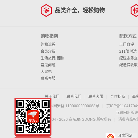
品类齐全，轻松购物
购物指南
配送方式
购物流程
上门自提
会员介绍
211限时达
生活旅行/团购
配送服务查
常见问题
配送费收取
大家电
联系客服
关于我们
|
联系我们
|
联系客服
|
合作招商
|
商
京公网安备 11000002000088号
|
京ICP备1104170
互联网出版许
Copyright © 2004 -
2026
京东JINGDONG 版权所有
|
消费者维权热
手机扫一扫，劲爆优
惠触手可得！