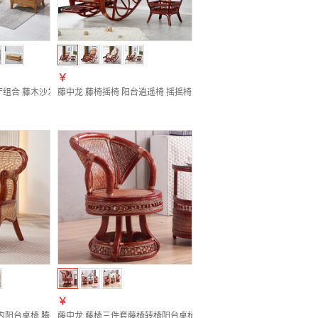
￥
阳台休闲椅凳子 组合三件套（配坐垫和玻璃）
组合 藤木沙发 印尼藤编制 藤艺沙发五件套 五件套(1+1+3+茶几+角几）
藤中龙 藤椅摇椅 阳台逍遥椅 摇摇椅成人老人午休躺椅睡椅客厅腾编椅
￥
）
人藤编摇摆椅 摇椅（包安装）
室内阳台桌椅 腾编椅子靠背椅 休闲办公椅子五件套 单个椅子（配坐垫）
藤中龙 藤椅三件套藤椅转椅阳台桌椅茶几组合藤编靠背椅子360度旋转