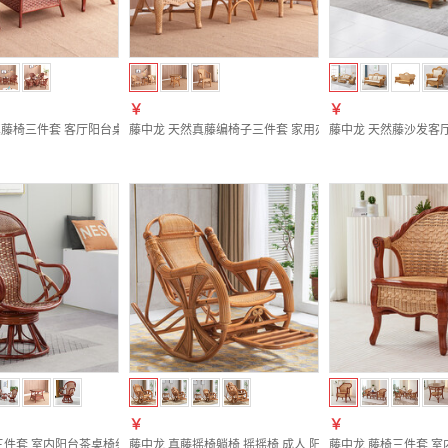
￥
￥
藤椅三件套 客厅阳台桌椅组合 藤编办公椅子 老人休闲椅 组合三件套（70CM方台）
藤中龙 天然真藤编椅子三件套 家用办公藤椅 靠背椅 客厅
藤中龙 天然藤沙发客厅
￥
￥
三件套 室内阳台茶桌椅组合 真藤编高靠背椅子360度旋转腾椅 A款单张椅子（配坐垫
藤中龙 真藤摇椅躺椅 摇摇椅 成人 阳台逍遥椅 午休睡椅 老
藤中龙 藤椅三件套 