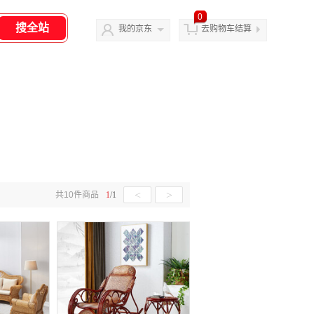
0
我的京东
去购物车结算
<
>
共
10
件商品
1
/
1