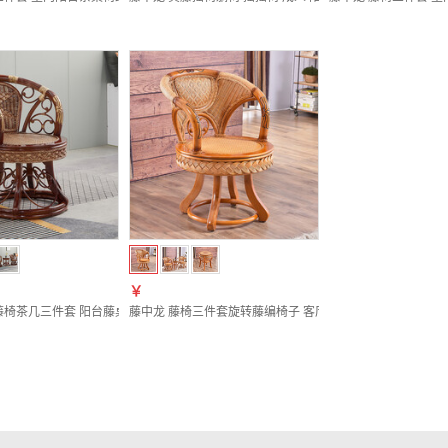
￥
藤椅茶几三件套 阳台藤桌椅组合 360度旋转腾编靠背转椅子 单个转椅（配坐垫）
藤中龙 藤椅三件套旋转藤编椅子 客厅阳台桌椅 家用靠背椅 