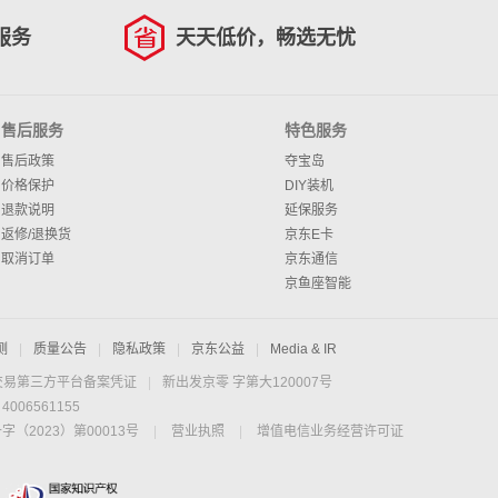
服务
天天低价，畅选无忧
售后服务
特色服务
售后政策
夺宝岛
价格保护
DIY装机
退款说明
延保服务
返修/退换货
京东E卡
取消订单
京东通信
京鱼座智能
测
|
质量公告
|
隐私政策
|
京东公益
|
Media & IR
交易第三方平台备案凭证
|
新出发京零 字第大120007号
06561155
2023）第00013号
|
营业执照
|
增值电信业务经营许可证