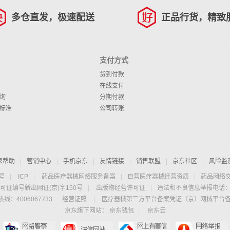
多仓直发，极速配送
正品行货，精致
支付方式
货到付款
在线支付
询
分期付款
标准
公司转账
家帮助
|
营销中心
|
手机京东
|
友情链接
|
销售联盟
|
京东社区
|
风险监
4号
|
ICP
|
药品医疗器械网络服务备案
|
自营医疗器械经营资质
|
药品网络
可证编号新出网证(京)字150号
|
出版物经营许可证
|
违法和不良信息举报电话：40
线：4006067733
经营证照
|
医疗器械第三方平台备案凭证（京）网械平台备字（
京东旗下网站：
京东钱包
|
京东云