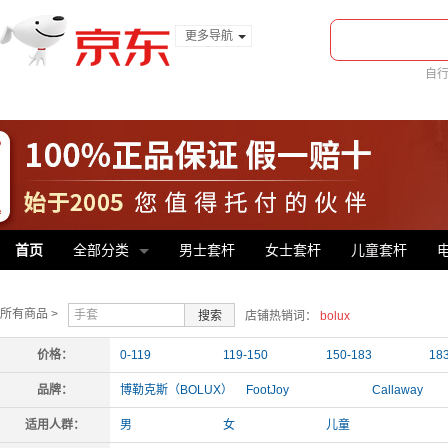
更多导航
服装城
自
食品
美
金融
首页
全部分类
男士套杆
女士套杆
儿童套杆
所有商品 >
搜索
店铺热销词：
bolux
价格：
0-119
119-150
150-183
18
品牌：
博勒克斯（BOLUX）
FootJoy
Callaway
SRIXON
Taylormade
Titleist
适用人群：
男
女
儿童