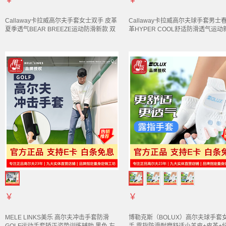
Callaway卡拉威高尔夫
手套
女士双手 皮革
Callaway卡拉威高尔夫球
手套
男士
夏季透气BEAR BREEZE运动防滑新款 双
革HYPER COOL舒适防滑透气运动
手 白色 5324489 20
白/蓝 5323142/戴在左手上 25码
￥
￥
MELE LINKS美乐 高尔夫冲击
手套
防滑
博勒克斯（BOLUX）高尔夫球
手套