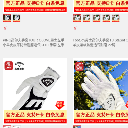
￥
￥
PING高尔夫
手套
TOUR GLOVE男士左手
FootJoy男士高尔夫
手套
FJ StaSof G
小羊皮皮革防滑耐磨透气GOLF
手套
左手
羊皮柔软防滑透气耐磨 22码
S码 约22码