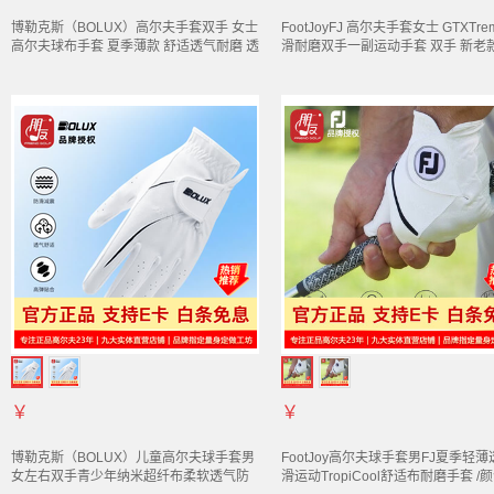
博勒克斯（BOLUX）高尔夫
手套
双手 女士
FootJoyFJ 高尔夫
手套
女士 GTXTre
高尔夫球布
手套
夏季薄款 舒适透气耐磨 透
滑耐磨双手一副运动
手套
双手 新老
气
手套
19码
随机发货 18码
￥
￥
博勒克斯（BOLUX）儿童高尔夫球
手套
男
FootJoy高尔夫球
手套
男FJ夏季轻薄
女左右双手青少年纳米超纤布柔软透气防
滑运动TropiCool舒适布耐磨
手套
/