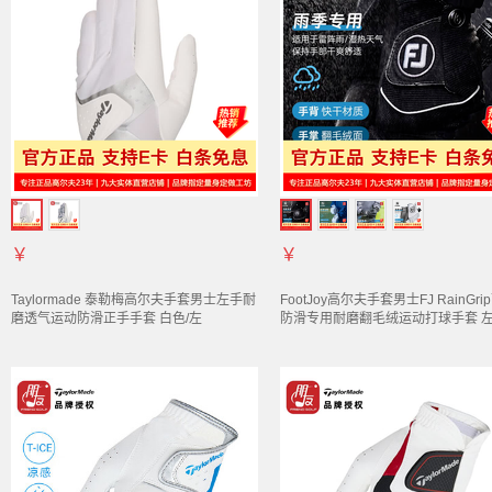
￥
￥
Taylormade 泰勒梅高尔夫
手套
男士左手耐
FootJoy高尔夫
手套
男士FJ RainGr
磨透气运动防滑正手
手套
白色/左
防滑专用耐磨翻毛绒运动打球
手套
左
手/U26211 24码
支/黑白-25年新款 24码