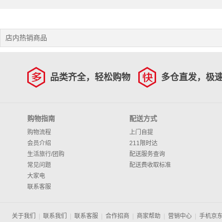
滑耐磨 XL码 适合身高约（150-165CM)
机/指定颜色联系客服/正手/戴在左手上
码
店内热销商品
品类齐全，轻松购物
多仓直发，极
购物指南
配送方式
购物流程
上门自提
会员介绍
211限时达
生活旅行/团购
配送服务查询
常见问题
配送费收取标准
大家电
联系客服
关于我们
|
联系我们
|
联系客服
|
合作招商
|
商家帮助
|
营销中心
|
手机京