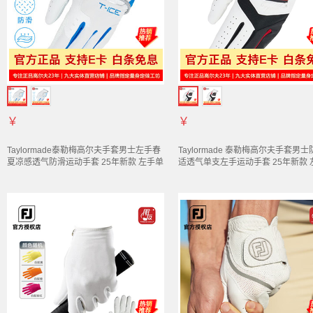
￥
￥
Taylormade泰勒梅高尔夫
手套
男士左手春
Taylormade 泰勒梅高尔夫
手套
男士
夏凉感透气防滑运动
手套
25年新款 左手单
适透气单支左手运动
手套
25年新款
支/白蓝色 M13736 23码
支/白色 M13734 22码