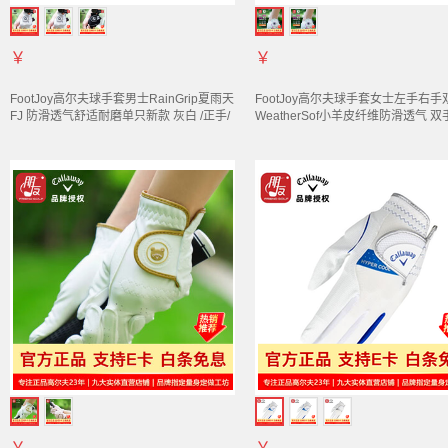
￥
￥
FootJoy高尔夫球
手套
男士RainGrip夏雨天
FootJoy高尔夫球
手套
女士左手右手双
FJ 防滑透气舒适耐磨单只新款 灰白 /正手/
WeatherSof小羊皮纤维防滑透气 双手
戴在左手上/ 新老款随机发货 22码
码/颜色随机发货/新老款包装
￥
￥