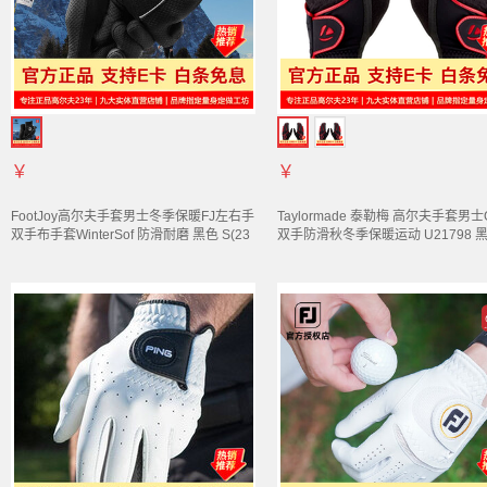
￥
￥
FootJoy高尔夫
手套
男士冬季保暖FJ左右手
Taylormade 泰勒梅 高尔夫
手套
男士
双手布
手套
WinterSof 防滑耐磨 黑色 S(23
双手防滑秋冬季保暖运动 U21798 黑
码-24码)