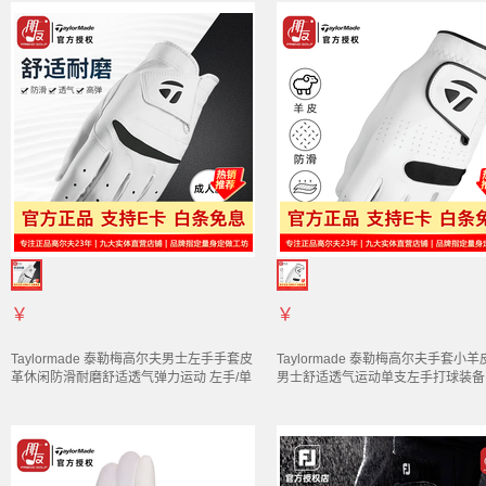
￥
￥
Taylormade 泰勒梅高尔夫男士左手
手套
皮
Taylormade 泰勒梅高尔夫
手套
小羊
革休闲防滑耐磨舒适透气弹力运动 左手/单
男士舒适透气运动单支左手打球装备
支/白色 N78480 3XL
N38557 23码