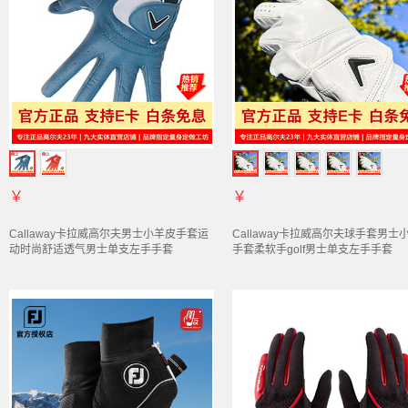
￥
￥
Callaway卡拉威高尔夫男士小羊皮
手套
运
Callaway卡拉威高尔夫球
手套
男士
动时尚舒适透气男士单支左手
手套
手套
柔软手golf男士单支左手
手套
5322072 蓝色 21码
5322049 白色（24码） 左手