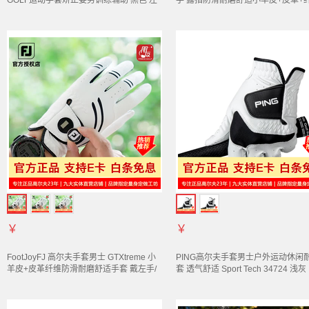
GOLF运动
手套
矫正姿势训练辅助 黑色 左
手 露指防滑耐磨舒适小羊皮+皮革+
手
滑 双手 18码
￥
￥
FootJoyFJ 高尔夫
手套
男士 GTXtreme 小
PING高尔夫
手套
男士户外运动休闲
羊皮+皮革纤维防滑耐磨舒适
手套
戴左手/
套
透气舒适 Sport Tech 34724 浅
正手 22码 新老款及颜色随机发货
手） L码