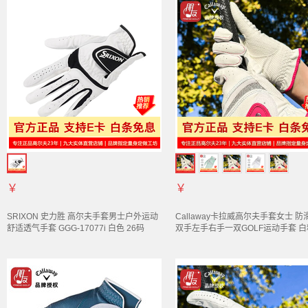
￥
￥
SRIXON 史力胜 高尔夫
手套
男士户外运动
Callaway卡拉威高尔夫
手套
女士 防
舒适透气
手套
GGG-17077i 白色 26码
双手左手右手一双GOLF运动
手套
白
码（5321128）