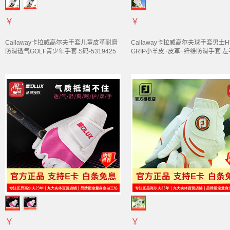
￥
￥
Callaway卡拉威高尔夫
手套
儿童皮革耐磨
Callaway卡拉威高尔夫球
手套
男士H
防滑透气GOLF青少年
手套
S码-5319425
GRIP小羊皮+皮革+纤维防滑
手套
左手
码-5321031
￥
￥