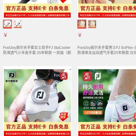
￥
￥
FootJoy高尔夫
手套
女士双手FJ StaCooler
FootJoy高尔夫
手套
男士FJ SciFlex
防滑透气小羊皮
手套
25年新款 一双装（颜
防滑单支运动透气
手套
25年新款 白灰
色随机） 18码
码