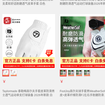
支柔软舒适耐磨透气皮革
手套
白色
耐磨防滑透气运动打球装备2026年
LS0114 S码
白/蓝 M24635 18码
￥
￥
Taylormade 泰勒梅高尔夫
手套
皮革防滑男
FootJoy高尔夫球
手套
男WeatherSo
士透气运动单支打球装备 2026年新款 白
皮+皮革纤维防滑FJ左右手耐磨防滑
色 M23864 23码
一支+右手一支/配双手二支装/颜色
24码